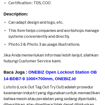
Certification : TDS, COO
moreover
Description:
moreover
Can adapt design and logo, etc.
moreover
This item helps companies and workshops manage
systems conveniently and directly.
moreover
Photo 2 & Photo 3 as usage illustrations.
moreover
Jika Anda memerlukan informasi lebih lanjut, silahkan
hubungi Customer Service kami.
moreover
Baca Juga :
ONEBIZ Open Lockout Station OB
14-BDB7-9 1000×700mm
,
ONEBIZ.id
Lototo (Lock Out Tag Out Try Out) adalah prosedur
keamanan industri yang digunakan untuk memastikan
bahwa mesin atau peralatan yang sedang diperbaiki,
dibersihkan, atau dipelihara tidak dapat dihidupkan