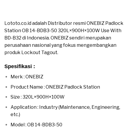
Jual ONEBIZ Padlock Station OB 14-BDB3-50
320L×900H×100W Use With BD-B32
Lototo.co.id adalah Distributor resmi ONEBIZ Padlock
Station OB 14-BDB3-50 320L×900H×100W Use With
BD-B32 di Indonesia. ONEBIZ sendiri merupakan
perusahaan nasional yang fokus mengembangkan
produk Lockout Tagout.
Spesifikasi :
moreover
Merk : ONEBIZ
moreover
Product Name : ONEBIZ Padlock Station
moreover
Size : 320L×900H×100W
moreover
Application : Industry (Maintenance, Engineering,
etc.)
moreover
Model : OB 14-BDB3-50
moreover