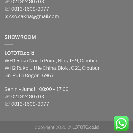
☏ 021 82480703
☏ 0813-1608-8977
✉
cso.sakha@gmail.com
SHOWROOM
LOTOTO.co.id
WH1 Ruko North Point, Blok JE 9, Cibubur
WH2 Ruko Little China, Blok JC 21, Cibubur
Gn. Putri Bogor 16967
Senin – Jumat 08:00 – 17:00
☏ 021 82480703
☏ 0813-1608-8977
Copyright 2026 ©
LOTOTO.co.id