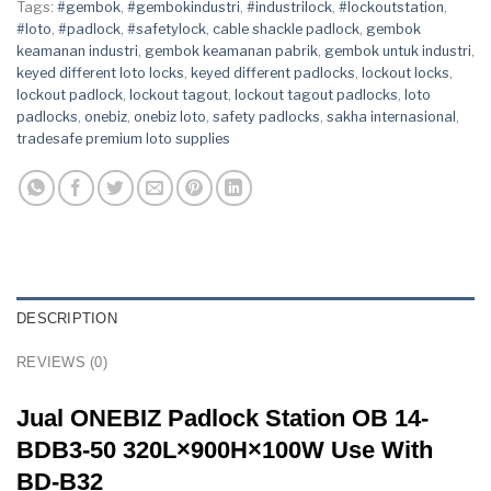
Tags:
#gembok
,
#gembokindustri
,
#industrilock
,
#lockoutstation
,
#loto
,
#padlock
,
#safetylock
,
cable shackle padlock
,
gembok
keamanan industri
,
gembok keamanan pabrik
,
gembok untuk industri
,
keyed different loto locks
,
keyed different padlocks
,
lockout locks
,
lockout padlock
,
lockout tagout
,
lockout tagout padlocks
,
loto
padlocks
,
onebiz
,
onebiz loto
,
safety padlocks
,
sakha internasional
,
tradesafe premium loto supplies
DESCRIPTION
REVIEWS (0)
Jual ONEBIZ Padlock Station OB 14-
BDB3-50 320L×900H×100W Use With
BD-B32