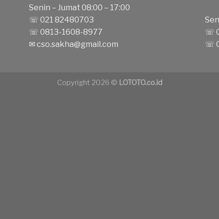
Senin – Jumat 08:00 – 17:00
k
☏ 021 82480703
Sen
☏ 0813-1608-8977
☏ 0
✉
cso.sakha@gmail.com
☏ 0
Copyright 2026 ©
LOTOTO.co.id