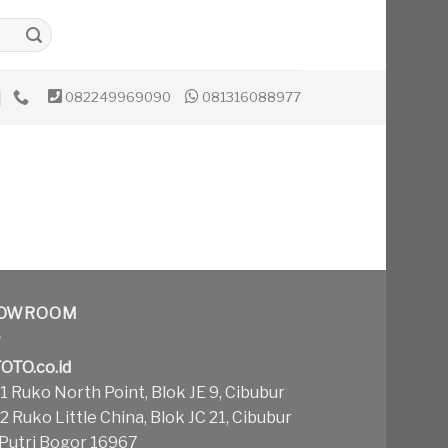
082249969090
081316088977
OWROOM
OTO.co.id
 Ruko North Point, Blok JE 9, Cibubur
 Ruko Little China, Blok JC 21, Cibubur
 Putri Bogor 16967