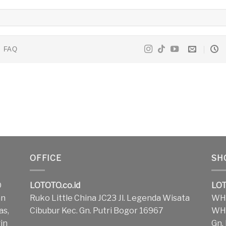
FAQ
OFFICE
SH
O
LOTOTO.co.id
LOT
an
Ruko Little China JC23 Jl. Legenda Wisata
WH1
as,
Cibubur Kec. Gn. Putri Bogor 16967
WH2
in
Gn.