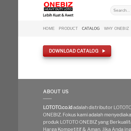
Skip
Search
to
for:
content
HOME
PRODUCT
CATALOG
WHY ONEBIZ
DOWNLOAD CATALOG
ABOUT US
LOTOTO.co.id
adalah distributor LOTOT
ONEBIZ. Fokus kami adalah menyediak
produk LOTOTO ONEBIZ yang Berkualit
Harga Kompetitif & Aman. Jika Anda ing