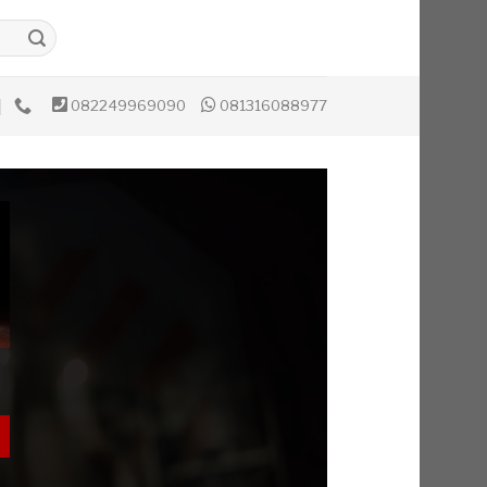
082249969090
081316088977