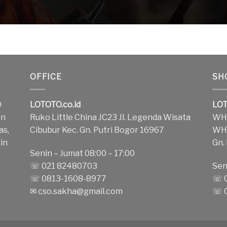
OFFICE
SH
O
LOTOTO.co.id
LOT
an
Ruko Little China JC23 Jl. Legenda Wisata
WH1
as,
Cibubur Kec. Gn. Putri Bogor 16967
WH2
in
Gn.
Senin – Jumat 08:00 – 17:00
k
☏ 021 82480703
Sen
☏ 0813-1608-8977
☏ 0
✉
cso.sakha@gmail.com
☏ 0