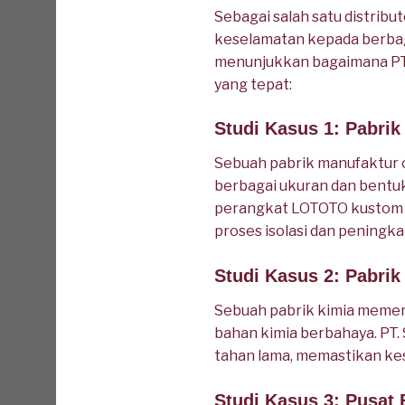
Sebagai salah satu distribu
keselamatan kepada berbagai
menunjukkan bagaimana PT.
yang tepat:
Studi Kasus 1: Pabrik
Sebuah pabrik manufaktur 
berbagai ukuran dan bentuk
perangkat LOTOTO kustom ya
proses isolasi dan peningk
Studi Kasus 2: Pabrik
Sebuah pabrik kimia memer
bahan kimia berbahaya. PT.
tahan lama, memastikan kese
Studi Kasus 3: Pusat 