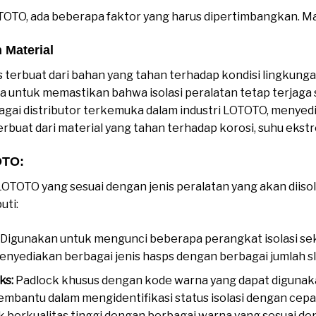
OTO, ada beberapa faktor yang harus dipertimbangkan. Mari
 Material
terbuat dari bahan yang tahan terhadap kondisi lingkunga
a untuk memastikan bahwa isolasi peralatan tetap terjaga 
bagai distributor terkemuka dalam industri LOTOTO, menye
terbuat dari material yang tahan terhadap korosi, suhu ekst
OTO:
 LOTOTO yang sesuai dengan jenis peralatan yang akan diisol
uti:
Digunakan untuk mengunci beberapa perangkat isolasi seka
enyediakan berbagai jenis hasps dengan berbagai jumlah s
ks:
Padlock khusus dengan kode warna yang dapat diguna
membantu dalam mengidentifikasi status isolasi dengan cepat
k berkualitas tinggi dengan berbagai warna yang sesuai d