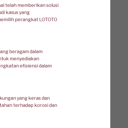
nal telah memberikan solusi
udi kasus yang
memilih perangkat LOTOTO
yang beragam dalam
 untuk menyediakan
ngkatan efisiensi dalam
gkungan yang keras dan
tahan terhadap korosi dan