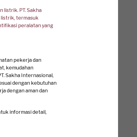
listrik. PT. Sakha
istrik, termasuk
ifikasi peralatan yang
LOTOTO?
matan pekerja dan
kat, kemudahan
. Sakha Internasional,
 sesuai dengan kebutuhan
rja dengan aman dan
uk informasi detail,