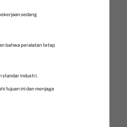
pekerjaan sedang
an bahwa peralatan tetap
standar industri.
i tujuan ini dan menjaga