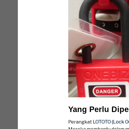
Yang Perlu Dip
Perangkat
LOTOTO (Lock Ou