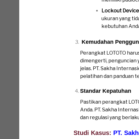
Lockout Device
ukuran yang tid
kebutuhan Anda
Kemudahan Penggun
Perangkat LOTOTO harus 
dimengerti, penguncian 
jelas. PT. Sakha Interna
pelatihan dan panduan 
Standar Kepatuhan
Pastikan perangkat LOTO
Anda. PT. Sakha Intern
dan regulasi yang berlaku
Studi Kasus:
PT. Sakh