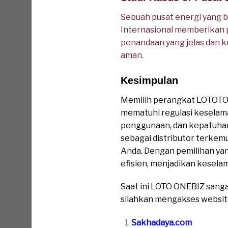
Sebuah pusat energi yang b
Internasional memberikan p
penandaan yang jelas dan 
aman.
Kesimpulan
Yang Per
Memilih perangkat LOTOTO 
mematuhi regulasi keselama
penggunaan, dan kepatuhan 
sebagai distributor terkem
Anda. Dengan pemilihan ya
efisien, menjadikan kesela
Saat ini LOTO ONEBIZ sangat
silahkan mengakses website 
Sakhadaya.com