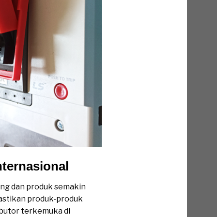
nternasional
rang dan produk semakin
mastikan produk-produk
ibutor terkemuka di