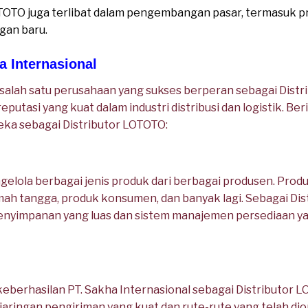
TOTO juga terlibat dalam pengembangan pasar, termasuk p
gan baru.
a Internasional
 salah satu perusahaan yang sukses berperan sebagai Distr
tasi yang kuat dalam industri distribusi dan logistik. Ber
eka sebagai Distributor LOTOTO:
elola berbagai jenis produk dari berbagai produsen. Prod
umah tangga, produk konsumen, dan banyak lagi. Sebagai Di
 penyimpanan yang luas dan sistem manajemen persediaan y
keberhasilan PT. Sakha Internasional sebagai Distributor L
 jaringan pengiriman yang kuat dan rute-rute yang telah d