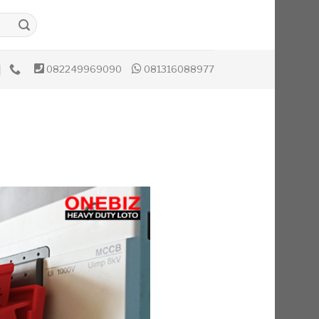
082249969090
081316088977