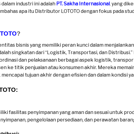
dalam industri ini adalah
PT. Sakha Internasional
,
yang dike
embahas apa itu Distributor LOTOTO dengan fokus pada stud
TOTO
?
ntitas bisnis yang memiliki peran kunci dalam menjalankan 
lah singkatan dari “Logistik, Transportasi, dan Distribusi.
dinasi dan pelaksanaan berbagai aspek logistik, transporta
sen ke titik penjualan atau konsumen akhir. Mereka mema
encapai tujuan akhir dengan efisien dan dalam kondisi ya
OTOTO:
liki fasilitas penyimpanan yang aman dan sesuai untuk pr
enyimpanan, pengelolaan persediaan, dan perawatan baran
tribusi: