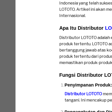
Indonesia yang telah sukses 
LOTOTO. Artikel ini akan m
Internasional.
Apa Itu Distributor
LO
Distributor LOTOTO adalah e
produk tertentu. LOTOTO ada
bertanggung jawab atas koor
produk tertentu dari produ
memastikan produk-produk m
Fungsi Distributor L
Penyimpanan Produk:
Distributor LOTOTO
memi
tangani. Ini mencakup p
Pengangkutan dan Dis