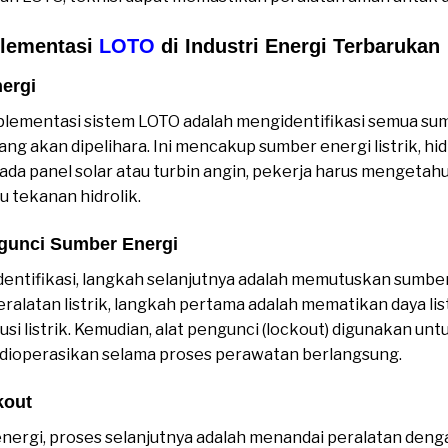
lementasi
LOTO
di Industri Energi Terbarukan
nergi
lementasi sistem LOTO adalah mengidentifikasi semua su
ang akan dipelihara. Ini mencakup sumber energi listrik, hid
ada panel solar atau turbin angin, pekerja harus mengetah
u tekanan hidrolik.
gunci Sumber Energi
dentifikasi, langkah selanjutnya adalah memutuskan sumber
eralatan listrik, langkah pertama adalah mematikan daya li
usi listrik. Kemudian, alat pengunci (lockout) digunakan u
t dioperasikan selama proses perawatan berlangsung.
kout
ergi, proses selanjutnya adalah menandai peralatan denga