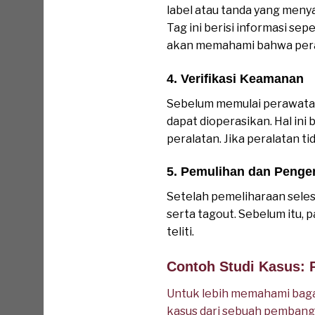
label atau tanda yang meny
Tag ini berisi informasi sep
akan memahami bahwa peral
4. Verifikasi Keamanan
Sebelum memulai perawatan
dapat dioperasikan. Hal in
peralatan. Jika peralatan t
5. Pemulihan dan Penge
Setelah pemeliharaan sele
serta tagout. Sebelum itu,
teliti.
Contoh Studi Kasus: 
Untuk lebih memahami bagai
kasus dari sebuah pembangk