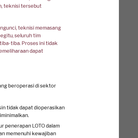
, teknisi tersebut
engunci, teknisi memasang
gitu, seluruh tim
a-tiba. Proses ini tidak
pemeliharaan dapat
ng beroperasi di sektor
n tidak dapat dioperasikan
diminimalkan.
ur penerapan LOTO dalam
aan memenuhi kewajiban