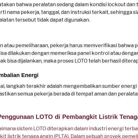
atakan bahwa peralatan sedang dalam kondisi lockout dan t
erti nama pekerja, tanggal, dan instruksi terkait, sehingga 
atan tersebut tidak dapat digunakan.
 atau pemeliharaan, pekerja harus memverifikasi bahwa p
i bisa dilakukan dengan memeriksa panel kontrol atau den
idak bisa dijalankan, maka proses LOTO telah berhasil diter
mbalian Energi
sai, langkah terakhir adalah mengembalikan sumber energ
 pastikan semua pekerja berada di tempat aman dan peralata
Penggunaan LOTO di Pembangkit Listrik Tenag
mana sistem LOTO diterapkan dalam industri energi terbaruk
it listrik tenaga angin (PLTA). Dalam sebuah proyek pemeli