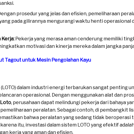
anksi.
engan prosedur yang jelas dan efisien, pemeliharaan peral
yang pada gilirannya mengurangi waktu henti operasional
Kerja:
Pekerja yang merasa aman cenderung memiliki ting
meningkatkan motivasi dan kinerja mereka dalam jangka panj
ut Tagout untuk Mesin Pengolahan Kayu
uan Lockout Tagout untuk Industri 
(LOTO) dalam industri energi terbarukan sangat penting 
lancaran operasional. Dengan menggunakan alat dan prose
 Loto
, perusahaan dapat melindungi pekerja dari bahaya ya
emeliharaan peralatan. Sebagai contoh, di pembangkit lis
emastikan bahwa peralatan yang sedang tidak beroperasi 
arena itu, investasi dalam sistem LOTO yang efektif adalah
an kerja yang aman dan efisien.