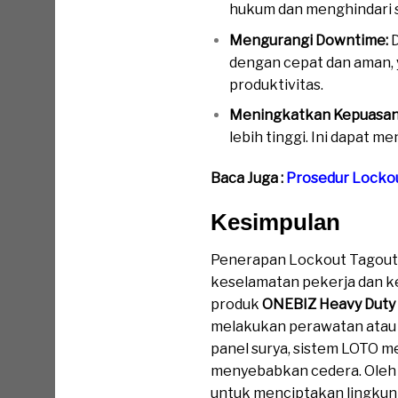
hukum dan menghindari s
Mengurangi Downtime:
D
dengan cepat dan aman, 
produktivitas.
Meningkatkan Kepuasan 
lebih tinggi. Ini dapat 
Baca Juga :
Prosedur Locko
Kesimpulan
Pand
Penerapan Lockout Tagout 
keselamatan pekerja dan ke
produk
ONEBIZ Heavy Duty
melakukan perawatan atau p
panel surya, sistem LOTO m
menyebabkan cedera. Oleh k
untuk menciptakan lingkung