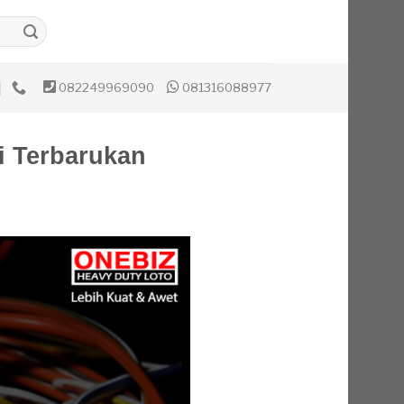
082249969090
081316088977
i Terbarukan