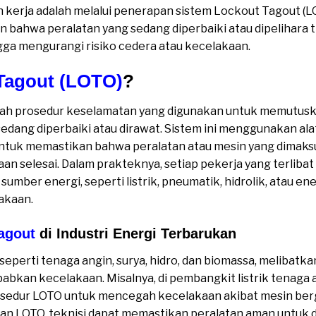
kerja adalah melalui penerapan sistem Lockout Tagout (L
 bahwa peralatan yang sedang diperbaiki atau dipelihara t
ngga mengurangi risiko cedera atau kecelakaan.
Tagout (LOTO)
?
lah prosedur keselamatan yang digunakan untuk memutusk
edang diperbaiki atau dirawat. Sistem ini menggunakan ala
untuk memastikan bahwa peralatan atau mesin yang dimaksu
an selesai. Dalam prakteknya, setiap pekerja yang terliba
ber energi, seperti listrik, pneumatik, hidrolik, atau ene
akaan.
agout
di Industri Energi Terbarukan
 seperti tenaga angin, surya, hidro, dan biomassa, melibatk
abkan kecelakaan. Misalnya, di pembangkit listrik tenaga 
osedur LOTO untuk mencegah kecelakaan akibat mesin ber
gan LOTO, teknisi dapat memastikan peralatan aman untuk d