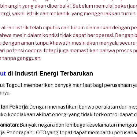
bin angin yang akan diperbaiki. Sebelum memulai pekerjaan
ergi, yakni listrik dan mekanik, yang menggerakkan turbin.
liran listrik telah diputus dan turbin diamankan dengan p
wa mesin dalam kondisi tidak dapat beroperasi. Dengan be
 dengan aman tanpa khawatir mesin akan menyala secara tib
ari potensi cedera, tetapi juga memastikan bahwa proses 
an tanpa gangguan.
ut
di Industri Energi Terbarukan
ut Tagout memberikan banyak manfaat bagi perusahaan ya
anya:
an Pekerja:
Dengan memastikan bahwa peralatan dan mesi
iko kecelakaan akibat energi yang tidak terkontrol dapat 
lamatan:
Banyak negara dan lembaga keselamatan mengat
rja. Penerapan LOTO yang tepat dapat membantu perusah