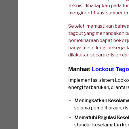
teknisi dihadapkan pada tur
mengidentifikasi sumber en
Setelah memastikan bahwa a
tagout yang menandakan bah
pemeliharaan dapat bekerja
hanya melindungi pekerja d
dilakukan secara efisien d
Manfaat
Lockout Tago
Implementasi sistem Locko
energi terbarukan, di antar
Meningkatkan Keselamat
selama pemeliharaan, ris
Mematuhi Regulasi Kese
standar keselamatan ke