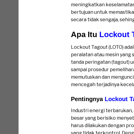
meningkatkan keselamatan 
bertujuan untuk memastikan
secara tidak sengaja, sehi
Apa Itu
Lockout 
Lockout Tagout (LOTO) ada
peralatan atau mesin yang s
tanda peringatan (tagout) 
sampai prosedur pemelihara
memutuskan dan mengunci sum
mencegah terjadinya kecel
Pentingnya
Lockout T
Industri energi terbarukan,
besar yang berisiko menyeb
harus dilakukan dengan pr
yang tidak terkontrol. Den