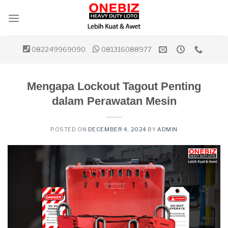
Skip
to
content
082249969090
081316088977
Mengapa Lockout Tagout Penting
dalam Perawatan Mesin
POSTED ON
DECEMBER 4, 2024
BY
ADMIN