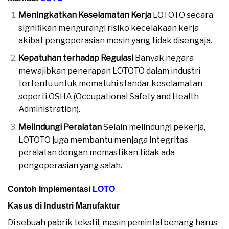
Meningkatkan Keselamatan Kerja
LOTOTO secara
signifikan mengurangi risiko kecelakaan kerja
akibat pengoperasian mesin yang tidak disengaja.
Kepatuhan terhadap Regulasi
Banyak negara
mewajibkan penerapan LOTOTO dalam industri
tertentu untuk mematuhi standar keselamatan
seperti OSHA (Occupational Safety and Health
Administration).
Melindungi Peralatan
Selain melindungi pekerja,
LOTOTO juga membantu menjaga integritas
peralatan dengan memastikan tidak ada
pengoperasian yang salah.
Contoh Implementasi
LOTO
Kasus di Industri Manufaktur
Di sebuah pabrik tekstil, mesin pemintal benang harus