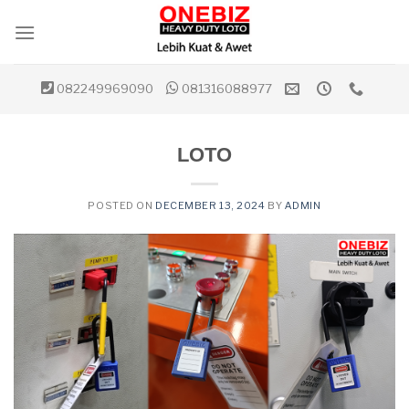
Skip
to
content
082249969090
081316088977
LOTO
POSTED ON
DECEMBER 13, 2024
BY
ADMIN