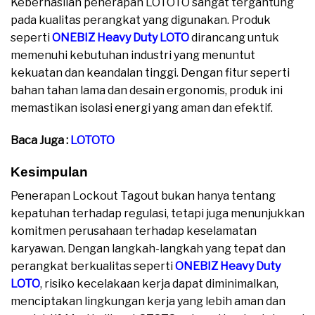
Keberhasilan penerapan LOTOTO sangat tergantung
pada kualitas perangkat yang digunakan. Produk
seperti
ONEBIZ Heavy Duty LOTO
dirancang untuk
memenuhi kebutuhan industri yang menuntut
kekuatan dan keandalan tinggi. Dengan fitur seperti
bahan tahan lama dan desain ergonomis, produk ini
memastikan isolasi energi yang aman dan efektif.
Baca Juga :
LOTOTO
Kesimpulan
LOTO
Penerapan Lockout Tagout bukan hanya tentang
kepatuhan terhadap regulasi, tetapi juga menunjukkan
komitmen perusahaan terhadap keselamatan
karyawan. Dengan langkah-langkah yang tepat dan
perangkat berkualitas seperti
ONEBIZ Heavy Duty
LOTO
, risiko kecelakaan kerja dapat diminimalkan,
menciptakan lingkungan kerja yang lebih aman dan