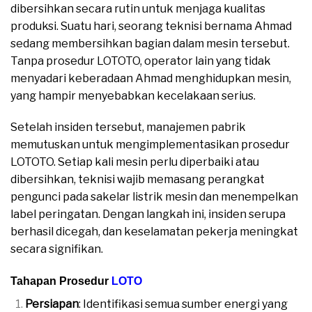
dibersihkan secara rutin untuk menjaga kualitas
produksi. Suatu hari, seorang teknisi bernama Ahmad
sedang membersihkan bagian dalam mesin tersebut.
Tanpa prosedur LOTOTO, operator lain yang tidak
menyadari keberadaan Ahmad menghidupkan mesin,
yang hampir menyebabkan kecelakaan serius.
Setelah insiden tersebut, manajemen pabrik
memutuskan untuk mengimplementasikan prosedur
LOTOTO. Setiap kali mesin perlu diperbaiki atau
dibersihkan, teknisi wajib memasang perangkat
pengunci pada sakelar listrik mesin dan menempelkan
label peringatan. Dengan langkah ini, insiden serupa
berhasil dicegah, dan keselamatan pekerja meningkat
secara signifikan.
Tahapan Prosedur
LOTO
Persiapan
: Identifikasi semua sumber energi yang