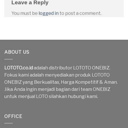
Leave a Reply
You must be
logged in
to post a comment.
ABOUT US
LOTOTO.co.id
adalah distributor LOTOTO ONEBIZ.
Fokus kami adalah menyediakan produk LOTOTO
ONEBIZ yang Berkualitas, Harga Kompetitif & Aman.
Jika Anda ingin menjadi bagian dari team ONEBIZ
untuk menjual LOTO silahkan hubungi kami.
OFFICE