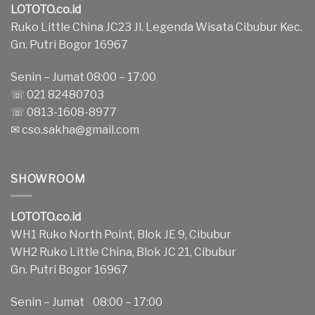
LOTOTO.co.id
Ruko Little China JC23 Jl. Legenda Wisata Cibubur Kec.
Gn. Putri Bogor 16967
Senin – Jumat 08:00 – 17:00
☏ 021 82480703
☏ 0813-1608-8977
✉
cso.sakha@gmail.com
SHOWROOM
LOTOTO.co.id
WH1 Ruko North Point, Blok JE 9, Cibubur
WH2 Ruko Little China, Blok JC 21, Cibubur
Gn. Putri Bogor 16967
Senin – Jumat 08:00 – 17:00