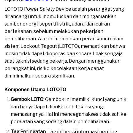
LOTOTO Power Safety Device adalah perangkat yang
dirancang untuk memutuskan dan mengamankan
sumber energi, seperti listrik, udara, dan cairan
bertekanan, sebelum melakukan pekerjaan
pemeliharaan. Alat ini memainkan peran kunci dalam
sistem Lockout Tagout (LOTOTO), memastikan bahwa
mesin tidak dapat dioperasikan secara tidak sengaja
saat teknisi sedang bekerja. Dengan menggunakan
perangkat ini, risiko kecelakaan kerja dapat
diminimalkan secara signifikan.
Komponen Utama LOTOTO
Gembok LOTO
: Gembok ini memiliki kunci yang unik
dan hanya dapat dibuka oleh teknisi yang
memasangnya. Hal ini mencegah akses tidak sah ke
peralatan yang sedang dalam pemeliharaan.
Tag Peringatan
: Tag ini berisi informasi penting,