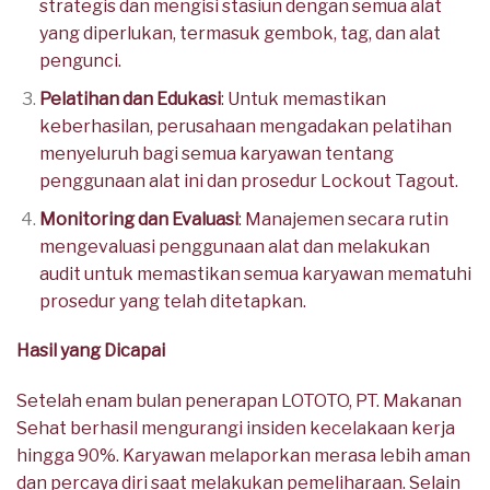
strategis dan mengisi stasiun dengan semua alat
yang diperlukan, termasuk gembok, tag, dan alat
pengunci.
Pelatihan dan Edukasi
: Untuk memastikan
keberhasilan, perusahaan mengadakan pelatihan
menyeluruh bagi semua karyawan tentang
penggunaan alat ini dan prosedur Lockout Tagout.
Monitoring dan Evaluasi
: Manajemen secara rutin
mengevaluasi penggunaan alat dan melakukan
audit untuk memastikan semua karyawan mematuhi
prosedur yang telah ditetapkan.
Hasil yang Dicapai
Setelah enam bulan penerapan LOTOTO, PT. Makanan
Sehat berhasil mengurangi insiden kecelakaan kerja
hingga 90%. Karyawan melaporkan merasa lebih aman
dan percaya diri saat melakukan pemeliharaan. Selain