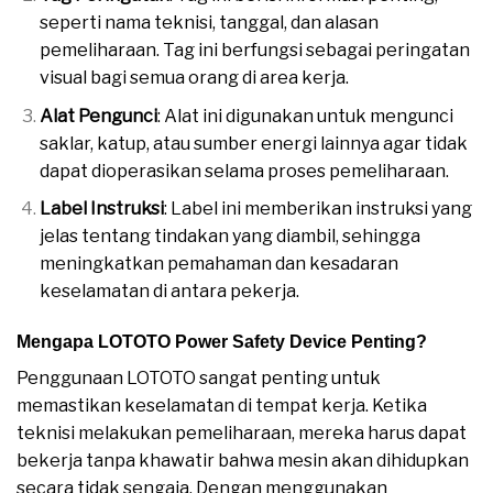
seperti nama teknisi, tanggal, dan alasan
pemeliharaan. Tag ini berfungsi sebagai peringatan
visual bagi semua orang di area kerja.
Alat Pengunci
: Alat ini digunakan untuk mengunci
saklar, katup, atau sumber energi lainnya agar tidak
dapat dioperasikan selama proses pemeliharaan.
Label Instruksi
: Label ini memberikan instruksi yang
jelas tentang tindakan yang diambil, sehingga
meningkatkan pemahaman dan kesadaran
keselamatan di antara pekerja.
Mengapa LOTOTO Power Safety Device Penting?
Penggunaan LOTOTO sangat penting untuk
memastikan keselamatan di tempat kerja. Ketika
teknisi melakukan pemeliharaan, mereka harus dapat
bekerja tanpa khawatir bahwa mesin akan dihidupkan
secara tidak sengaja. Dengan menggunakan