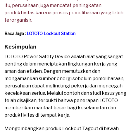
itu, perusahaan juga mencatat peningkatan
produktivitas karena proses pemeliharaan yang lebih
terorganisir.
Baca Juga :
LOTOTO Lockout Station
Kesimpulan
LOTOTO Power Safety Device adalah alat yang sangat
penting dalam menciptakan lingkungan kerja yang
aman dan efisien. Dengan memutuskan dan
mengamankan sumber energi sebelum pemeliharaan,
perusahaan dapat melindungi pekerja dan mencegah
kecelakaan serius. Melalui contoh dan studi kasus yang
telah disajikan, terbukti bahwa penerapan LOTOTO
memberikan manfaat besar bagi keselamatan dan
produktivitas di tempat kerja.
Mengembangkan produk Lockout Tagout di bawah