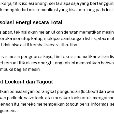
erja, titik isolasi energi, serta siapa saja yang bertanggu
uk menghindari miskomunikasi yang bisa berujung pada insi
olasi Energi secara Total
LOTO Panduan Dasa
siapan, teknisi akan melanjutkan dengan mematikan mesi
 Mereka menutup katup, melepas sambungan listrik, atau 
idak bisa aktif kembali secara tiba-tiba.
rvis mesin pengepres kayu, tim teknisi mematikan aliran l
i semua titik akses energi. Langkah ini memastikan bahwa 
mbuka bagian mesin.
t Lockout dan Tagout
tkan pemasangan perangkat penguncian (lockout) dan pem
kan padlock, valve lock, atau breaker lock untuk mengam
 dengan itu, mereka menempelkan tagout berisi informasi se
guncian.