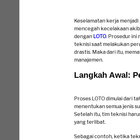
LOTO Panduan Dasar Kesel
Keselamatan kerja menjadi p
mencegah kecelakaan akibat
dengan
LOTO
. Prosedur in
teknisi saat melakukan per
drastis. Maka dari itu, mem
manajemen.
LOTO Panduan 
Langkah Awal: P
Keselamatan
Proses LOTO dimulai dari tah
menentukan semua jenis sumb
Setelah itu, tim teknisi h
yang terlibat.
Sebagai contoh, ketika tek