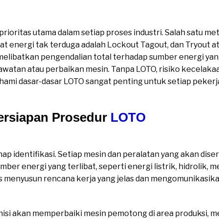
amatan
rioritas utama dalam setiap proses industri. Salah satu me
 energi tak terduga adalah Lockout Tagout, dan Tryout at
i melibatkan pengendalian total terhadap sumber energi 
awatan atau perbaikan mesin. Tanpa LOTO, risiko kecelaka
ahami dasar-dasar LOTO sangat penting untuk setiap pekerj
Dasar Keselamatan
ersiapan Prosedur
LOTO
LOTO Pand
ap identifikasi. Setiap mesin dan peralatan yang akan diserv
er energi yang terlibat, seperti energi listrik, hidrolik, 
arus menyusun rencana kerja yang jelas dan mengomunikasik
nisi akan memperbaiki mesin pemotong di area produksi, 