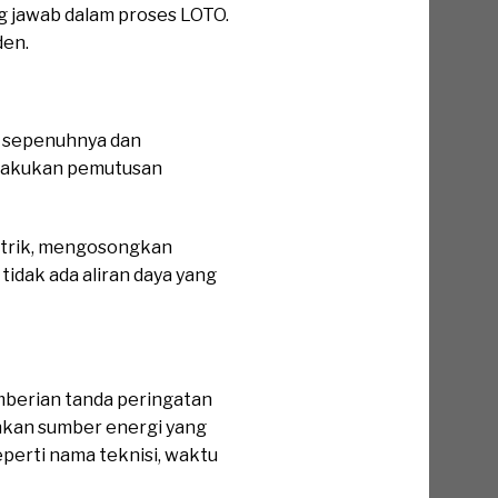
ng jawab dalam proses LOTO.
den.
r Keselamatan
n sepenuhnya dan
melakukan pemutusan
istrik, mengosongkan
tidak ada aliran daya yang
berian tanda peringatan
ankan sumber energi yang
perti nama teknisi, waktu