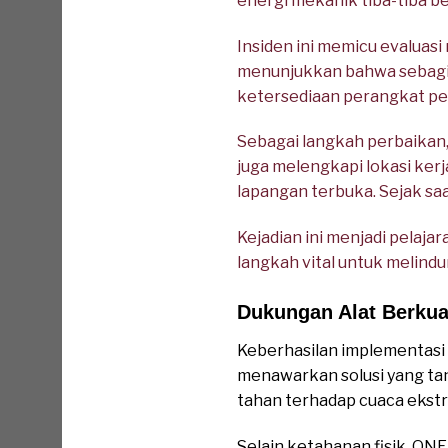
energi mekanik tiba-tiba b
Insiden ini memicu evaluasi
menunjukkan bahwa sebagian
ketersediaan perangkat pen
Sebagai langkah perbaikan
juga melengkapi lokasi ke
lapangan terbuka. Sejak saa
Kejadian ini menjadi pelaj
langkah vital untuk melind
Dukungan Alat Berkua
Keberhasilan implementasi
menawarkan solusi yang tan
tahan terhadap cuaca ekstr
Selain ketahanan fisik, ONE