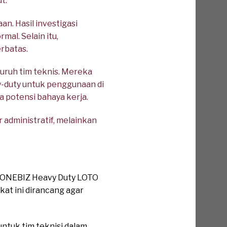
t.
n. Hasil investigasi
al. Selain itu,
rbatas.
uruh tim teknis. Mereka
y-duty untuk penggunaan di
a potensi bahaya kerja.
 administratif, melainkan
. ONEBIZ Heavy Duty LOTO
kat ini dirancang agar
untuk tim teknisi dalam