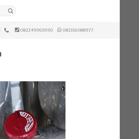
082249969090
081316088977
n