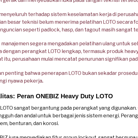
ergerak dan menyebabkan luka pada tangan teknisi tersebu
 menyeluruh terhadap sistem keselamatan kerja di perusahaa
 besar teknisi belum menerima pelatihan LOTO secara form
guncian seperti padlock, hasp, dan tagout masih sangat te
, manajemen segera mengadakan pelatihan ulang untuk sel
rja dengan perangkat LOTO lengkap, termasuk produk heav
t itu, perusahaan mulai mencatat penurunan signifikan pad
aran penting bahwa penerapan LOTO bukan sekadar prosedur
ungi nyawa pekerja
.
litas: Peran ONEBIZ Heavy Duty LOTO
 LOTO sangat bergantung pada perangkat yang digunakan
gguh dan andal untuk berbagai jenis sistem energi. Perang
em, benturan, dan korosi.
BIZ juga menyediakan fitur group lockout, sangat berguna 