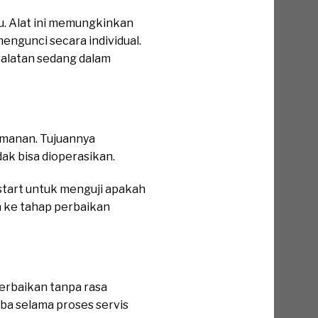
u. Alat ini memungkinkan
mengunci secara individual.
ralatan sedang dalam
amanan. Tujuannya
ak bisa dioperasikan.
 start untuk menguji apakah
n ke tahap perbaikan
erbaikan tanpa rasa
iba selama proses servis