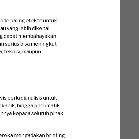
tode paling efektif untuk
au yang lebih dikenal
yang dapat membahayakan
an serius bisa meningkat
a, teknisi, maupun
uan Dasar
is perlu dianalisis untuk
mekanik, hingga pneumatik.
annya kepada seluruh pihak
mereka mengadakan briefing