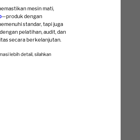
memastikan mesin mati,
o
—produk dengan
memenuhi standar, tapi juga
engan pelatihan, audit, dan
tas secara berkelanjutan.
si lebih detail, silahkan