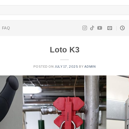
FAQ
Loto K3
POSTED ON
JULY 17, 2025
BY
ADMIN