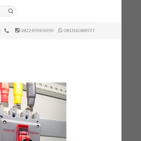
082249969090
081316088977