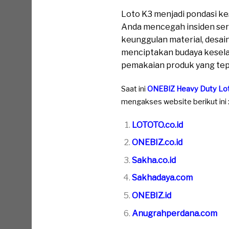
Loto K3 menjadi pondasi ke
Anda mencegah insiden ser
keunggulan material, desain
menciptakan budaya keselam
pemakaian produk yang tepa
Saat ini
ONEBIZ Heavy Duty Lo
mengakses website berikut ini 
LOTOTO.co.id
ONEBIZ.co.id
Sakha.co.id
Sakhadaya.com
ONEBIZ.id
Anugrahperdana.com