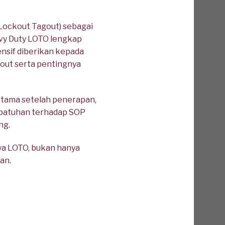
Lockout Tagout) sebagai
vy Duty LOTO lengkap
ensif diberikan kepada
out serta pentingnya
rtama setelah penerapan,
kepatuhan terhadap SOP
ng.
nya LOTO, bukan hanya
an.