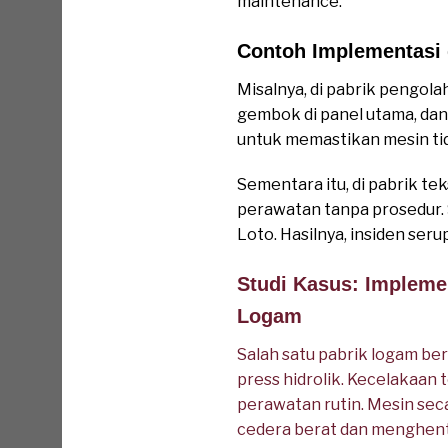
maintenance.
Contoh Implementasi 
Misalnya, di pabrik pengo
gembok di panel utama, da
untuk memastikan mesin tid
Sementara itu, di pabrik te
perawatan tanpa prosedur.
Loto. Hasilnya, insiden serup
Studi Kasus: Impleme
Logam
Salah satu pabrik logam be
press hidrolik. Kecelakaan 
perawatan rutin. Mesin seca
cedera berat dan menghenti