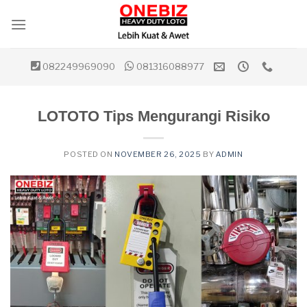
Skip
to
content
082249969090
081316088977
LOTOTO Tips Mengurangi Risiko
POSTED ON
NOVEMBER 26, 2025
BY
ADMIN