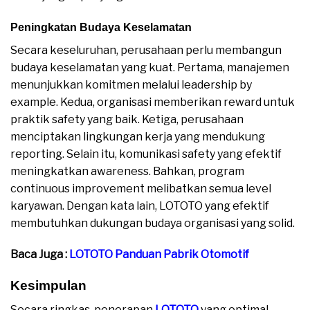
Peningkatan Budaya Keselamatan
Secara keseluruhan, perusahaan perlu membangun
budaya keselamatan yang kuat. Pertama, manajemen
menunjukkan komitmen melalui leadership by
example. Kedua, organisasi memberikan reward untuk
praktik safety yang baik. Ketiga, perusahaan
menciptakan lingkungan kerja yang mendukung
reporting. Selain itu, komunikasi safety yang efektif
meningkatkan awareness. Bahkan, program
continuous improvement melibatkan semua level
karyawan. Dengan kata lain, LOTOTO yang efektif
membutuhkan dukungan budaya organisasi yang solid.
Baca Juga :
LOTOTO Panduan Pabrik Otomotif
Kesimpulan
Secara ringkas, penerapan
LOTOTO
yang optimal