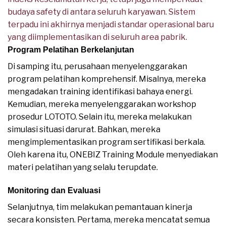
budaya safety di antara seluruh karyawan. Sistem
terpadu ini akhirnya menjadi standar operasional baru
yang diimplementasikan di seluruh area pabrik.
Program Pelatihan Berkelanjutan
Di samping itu, perusahaan menyelenggarakan
program pelatihan komprehensif. Misalnya, mereka
mengadakan training identifikasi bahaya energi.
Kemudian, mereka menyelenggarakan workshop
prosedur LOTOTO. Selain itu, mereka melakukan
simulasi situasi darurat. Bahkan, mereka
mengimplementasikan program sertifikasi berkala.
Oleh karena itu, ONEBIZ Training Module menyediakan
materi pelatihan yang selalu terupdate.
Monitoring dan Evaluasi
Selanjutnya, tim melakukan pemantauan kinerja
secara konsisten. Pertama, mereka mencatat semua