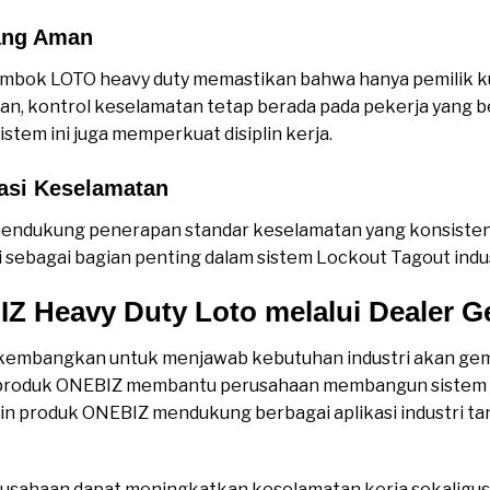
ang Aman
embok LOTO heavy duty memastikan bahwa hanya pemilik 
n, kontrol keselamatan tetap berada pada pekerja yang b
tem ini juga memperkuat disiplin kerja.
asi Keselamatan
ndukung penerapan standar keselamatan yang konsisten.
 sebagai bagian penting dalam sistem Lockout Tagout indus
IZ Heavy Duty Loto melalui Dealer
ikembangkan untuk menjawab kebutuhan industri akan ge
O, produk ONEBIZ membantu perusahaan membangun sistem
esain produk ONEBIZ mendukung berbagai aplikasi industri 
usahaan dapat meningkatkan keselamatan kerja sekaligus 