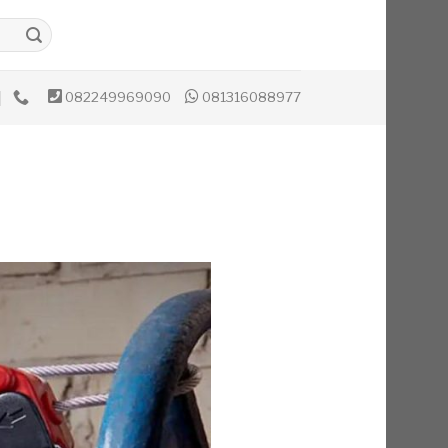
082249969090
081316088977