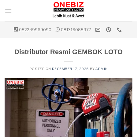
Skip
to
content
082249969090
081316088977
Distributor Resmi GEMBOK LOTO
POSTED ON
DECEMBER 17, 2025
BY
ADMIN