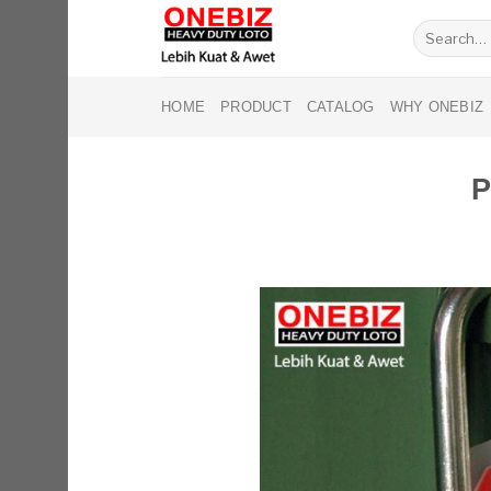
Skip
Search
to
for:
content
HOME
PRODUCT
CATALOG
WHY ONEBIZ
P