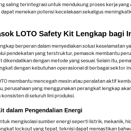
g saling terintegrasi untuk mendukung proses kerja yan
an dapat menekan potensi kecelakaan sekaligus meningka
ok LOTO Safety Kit Lengkap bagi In
engkap berperan dalam menyediakan solusi keselamatan y
lalui pendekatan yang terstruktur, pemasok membantu pe
t dikendalikan dengan metode yang sesuai. Selain itu, p
kat dengan kebutuhan operasional di berbagai sektor ind
LOTO membantu mencegah mesin atau peralatan aktif kemba
itu, perusahaan yang menggunakan perangkat lengkap ak
onsisten di seluruh lini produksi.
it dalam Pengendalian Energi
ntuk mengisolasi sumber energi seperti listrik, mekanik, hi
kat lockout yang tepat, teknisi dapat memastikan bahwa