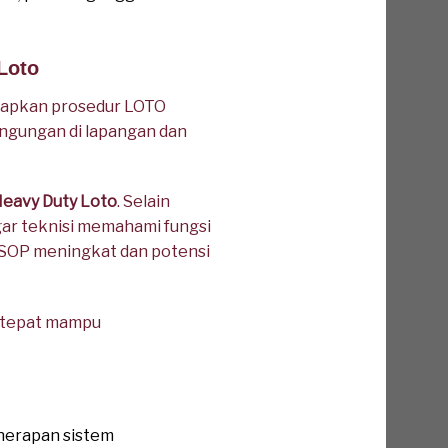
Loto
rapkan prosedur LOTO
ngungan di lapangan dan
eavy Duty Loto
. Selain
gar teknisi memahami fungsi
p SOP meningkat dan potensi
g tepat mampu
nerapan sistem