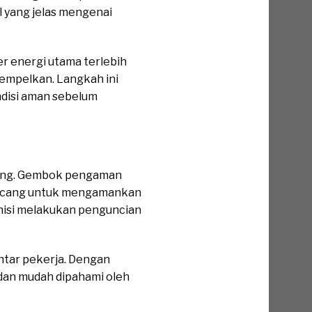
al yang jelas mengenai
r energi utama terlebih
itempelkan. Langkah ini
ndisi aman sebelum
ukung. Gembok pengaman
rancang untuk mengamankan
eknisi melakukan penguncian
ntar pekerja. Dengan
dan mudah dipahami oleh