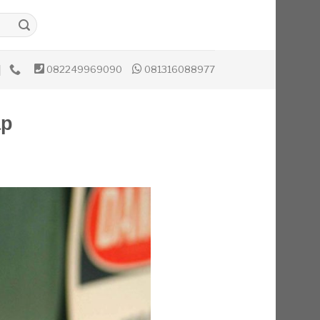
082249969090
081316088977
ap