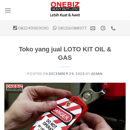
Skip
to
content
082249969090
081316088977
Toko yang jual LOTO KIT OIL &
GAS
POSTED ON
DECEMBER 29, 2025
BY
ADMIN