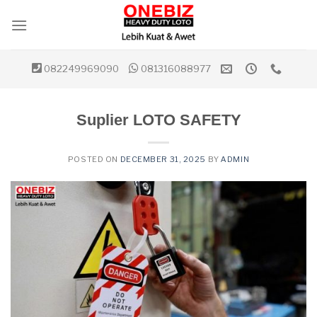
Skip
to
content
082249969090
081316088977
Suplier LOTO SAFETY
POSTED ON
DECEMBER 31, 2025
BY
ADMIN