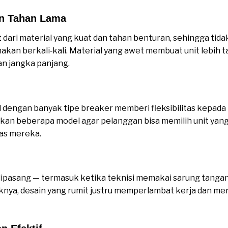
an Tahan Lama
 dari material yang kuat dan tahan benturan, sehingga tida
unakan berkali‑kali. Material yang awet membuat unit lebih
n jangka panjang.
dengan banyak tipe breaker memberi fleksibilitas kepada 
an beberapa model agar pelanggan bisa memilih unit yang
itas mereka.
masok BREAKER LOCK murah
ipasang — termasuk ketika teknisi memakai sarung tang
nya, desain yang rumit justru memperlambat kerja dan me