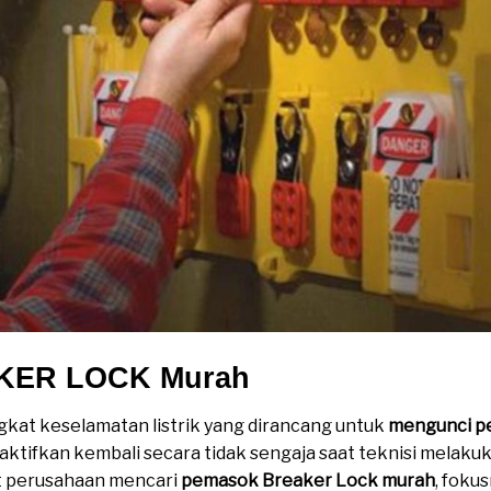
KER LOCK Murah
kat keselamatan listrik yang dirancang untuk
mengunci pe
iaktifkan kembali secara tidak sengaja saat teknisi melak
aat perusahaan mencari
pemasok Breaker Lock murah
, foku