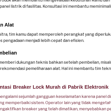
roduk akan membantu mengevaluasi kebutuhan kamu dan
anel listrik di fasilitas. Konsultasi ini membantu meminimal
n Alat
Pemasok BREAKER LOCK murah
tra, tim kamu dapat memperoleh perangkat yang diperluk
s pengadaan menjadi lebih cepat dan efisien.
mbelian
memberi dukungan teknis bahkan setelah pembelian, misa
komendasi pemeliharaan alat. Hal ini membantu tim tekni
tasi Breaker Lock Murah di Pabrik Elektronik
engalami sejumlah gangguan keselamatan karena panel distri
ang memperbaiki sistem. Operator lain yang tidak mengeta
engaktifkan breaker yang telah dimatikan, menyebabkan p