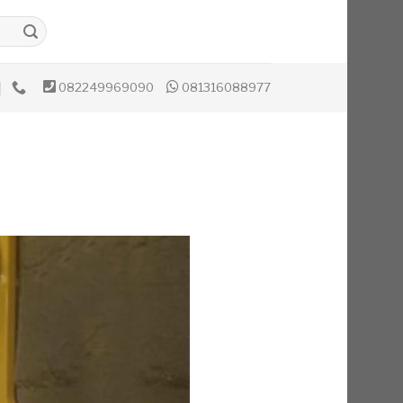
082249969090
081316088977