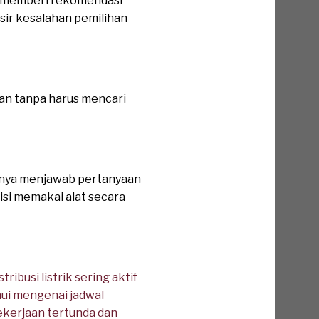
 memberi rekomendasi
isir kesalahan pemilihan
an tanpa harus mencari
lnya menjawab pertanyaan
si memakai alat secara
busi listrik sering aktif
hui mengenai jadwal
ekerjaan tertunda dan