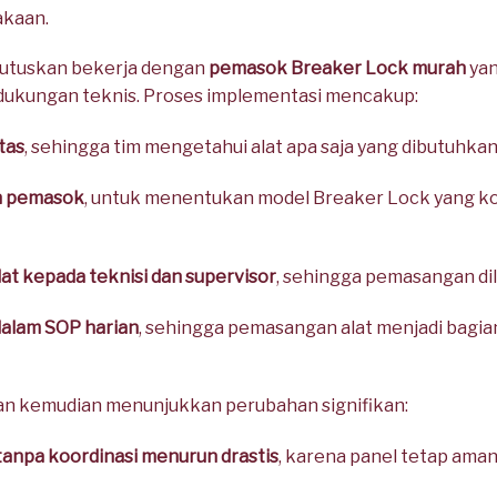
akaan.
tuskan bekerja dengan
pemasok Breaker Lock murah
yan
 dukungan teknis. Proses implementasi mencakup:
itas
, sehingga tim mengetahui alat apa saja yang dibutuhkan
an pemasok
, untuk menentukan model Breaker Lock yang k
at kepada teknisi dan supervisor
, sehingga pemasangan di
dalam SOP harian
, sehingga pemasangan alat menjadi bagia
lan kemudian menunjukkan perubahan signifikan:
f tanpa koordinasi menurun drastis
, karena panel tetap aman