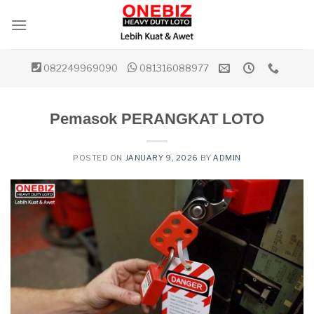
Skip
to
content
082249969090
081316088977
Pemasok PERANGKAT LOTO
POSTED ON
JANUARY 9, 2026
BY
ADMIN