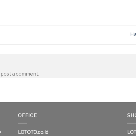
H
 post a comment.
OFFICE
SH
O
LOTOTO.co.id
LOT