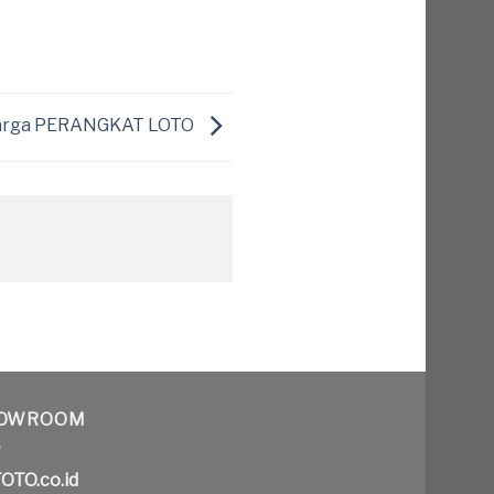
arga PERANGKAT LOTO
OWROOM
OTO.co.id