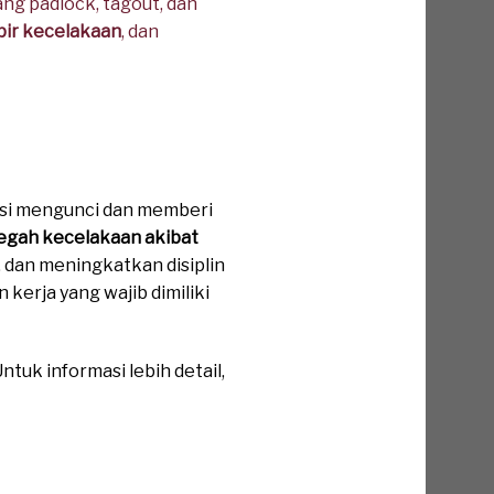
g padlock, tagout, dan
mpir kecelakaan
, dan
si mengunci dan memberi
gah kecelakaan akibat
 dan meningkatkan disiplin
 kerja yang wajib dimiliki
tuk informasi lebih detail,