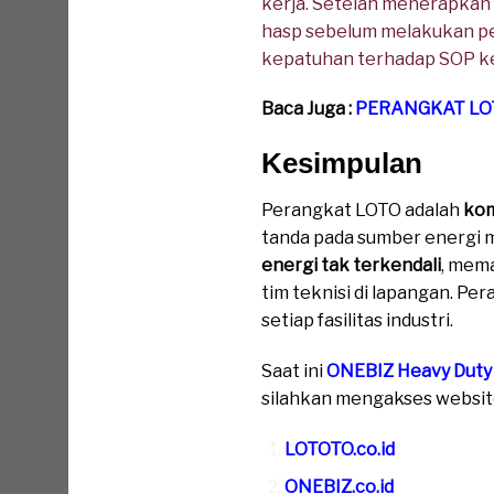
kerja. Setelah menerapkan
hasp sebelum melakukan pe
kepatuhan terhadap SOP ke
Baca Juga :
PERANGKAT LO
Kesimpulan
Perangkat LOTO adalah
kom
tanda pada sumber energi 
energi tak terkendali
, mem
tim teknisi di lapangan. Pe
setiap fasilitas industri.
Saat ini
ONEBIZ Heavy Duty
silahkan mengakses website 
LOTOTO.co.id
ONEBIZ.co.id