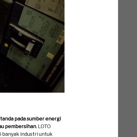
 tanda pada sumber energi
atau pembersihan
. LOTO
i banyak industri untuk