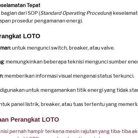
eselamatan Tepat
bagian dari SOP (
Standard Operating Procedure
) keselamat
rapan prosedur pengamanan energi.
rangkat LOTO
aman
: untuk mengunci switch, breaker, atau valve.
ng
: memungkinkan beberapa teknisi mengunci sumber energi
n
: memberikan informasi visual mengenai status terkunci.
: digunakan untuk mengamankan titik energi yang tidak sta
 untuk panel listrik, breaker, atau tuas tertentu yang memer
aan Perangkat LOTO
eknisi pernah hampir terkena mesin rajutan yang tiba-tiba 