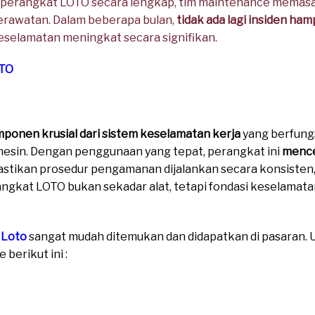
 perangkat LOTO secara lengkap, tim maintenance memasan
rawatan. Dalam beberapa bulan,
tidak ada lagi insiden ha
selamatan meningkat secara signifikan.
TO
ponen krusial dari sistem keselamatan kerja
yang berfung
mesin. Dengan penggunaan yang tepat, perangkat ini
mence
astikan prosedur pengamanan dijalankan secara konsisten,
rangkat LOTO bukan sekadar alat, tetapi fondasi keselamatan
 Loto
sangat mudah ditemukan dan didapatkan di pasaran. Un
berikut ini :