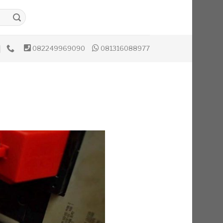
082249969090
081316088977