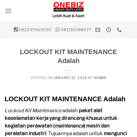
Skip
to
content
082249969090
081316088977
LOCKOUT KIT MAINTENANCE
Adalah
POSTED ON
JANUARY 12, 2026
BY
ADMIN
LOCKOUT KIT MAINTENANCE Adalah
Lockout Kit Maintenance
adalah
paket alat
keselamatan kerja yang dirancang khusus untuk
kegiatan perawatan (
maintenance
) mesin dan
peralatan industri
. Tujuannya adalah untuk
mengunci