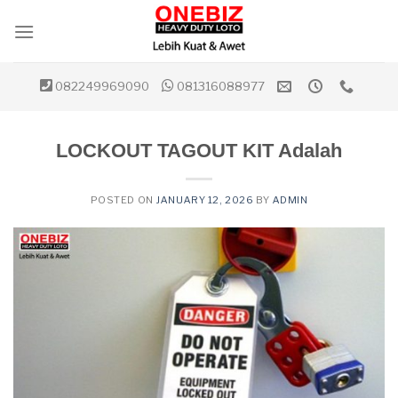
Skip
to
content
082249969090
081316088977
LOCKOUT TAGOUT KIT Adalah
POSTED ON
JANUARY 12, 2026
BY
ADMIN