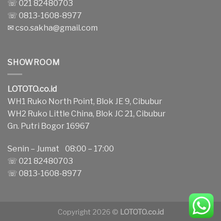
☏ 021 82480703
☏ 0813-1608-8977
✉
cso.sakha@gmail.com
SHOWROOM
LOTOTO.co.id
WH1 Ruko North Point, Blok JE 9, Cibubur
WH2 Ruko Little China, Blok JC 21, Cibubur
Gn. Putri Bogor 16967
Senin – Jumat 08:00 – 17:00
☏ 021 82480703
☏ 0813-1608-8977
Copyright 2026 ©
LOTOTO.co.id