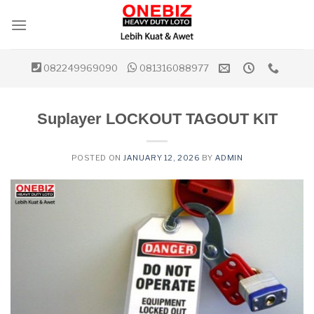
Skip
to
content
082249969090
081316088977
Suplayer LOCKOUT TAGOUT KIT
POSTED ON
JANUARY 12, 2026
BY
ADMIN