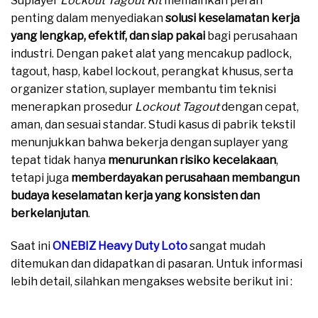
Suplayer
Lockout Tagout Kit
memainkan peran
penting dalam menyediakan
solusi keselamatan kerja
yang lengkap, efektif, dan siap pakai
bagi perusahaan
industri. Dengan paket alat yang mencakup padlock,
tagout, hasp, kabel lockout, perangkat khusus, serta
organizer station, suplayer membantu tim teknisi
menerapkan prosedur
Lockout Tagout
dengan cepat,
aman, dan sesuai standar. Studi kasus di pabrik tekstil
menunjukkan bahwa bekerja dengan suplayer yang
tepat tidak hanya
menurunkan risiko kecelakaan
,
tetapi juga
memberdayakan perusahaan membangun
budaya keselamatan kerja yang konsisten dan
berkelanjutan
.
Saat ini
ONEBIZ Heavy Duty Loto
sangat mudah
ditemukan dan didapatkan di pasaran. Untuk informasi
lebih detail, silahkan mengakses website berikut ini :
moreover