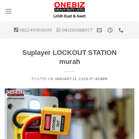
Skip
to
content
082249969090
081316088977
Suplayer LOCKOUT STATION
murah
POSTED ON
JANUARY 13, 2026
BY
ADMIN