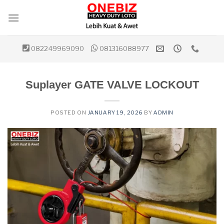
Skip
to
content
082249969090
081316088977
Suplayer GATE VALVE LOCKOUT
POSTED ON
JANUARY 19, 2026
BY
ADMIN