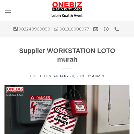
Skip
to
content
082249969090
081316088977
Supplier WORKSTATION LOTO
murah
POSTED ON
JANUARY 20, 2026
BY
ADMIN