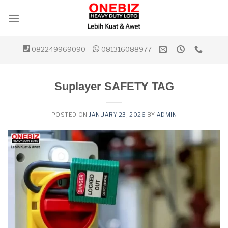
Skip
to
content
082249969090
081316088977
Suplayer SAFETY TAG
POSTED ON
JANUARY 23, 2026
BY
ADMIN