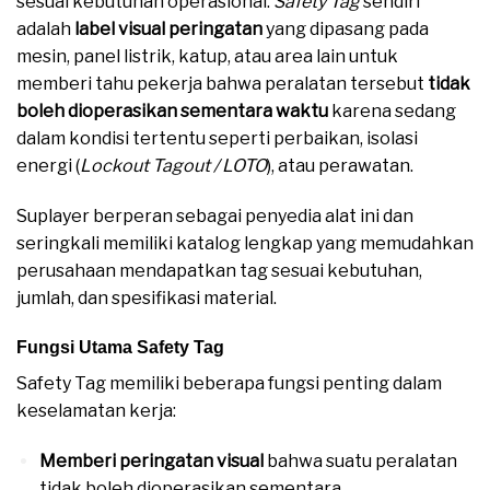
sesuai kebutuhan operasional.
Safety Tag
sendiri
adalah
label visual peringatan
yang dipasang pada
mesin, panel listrik, katup, atau area lain untuk
memberi tahu pekerja bahwa peralatan tersebut
tidak
boleh dioperasikan sementara waktu
karena sedang
dalam kondisi tertentu seperti perbaikan, isolasi
energi (
Lockout Tagout / LOTO
), atau perawatan.
Suplayer berperan sebagai penyedia alat ini dan
seringkali memiliki katalog lengkap yang memudahkan
perusahaan mendapatkan tag sesuai kebutuhan,
jumlah, dan spesifikasi material.
Fungsi Utama Safety Tag
Suplayer SAFETY TAG
Safety Tag memiliki beberapa fungsi penting dalam
keselamatan kerja:
Memberi peringatan visual
bahwa suatu peralatan
tidak boleh dioperasikan sementara.