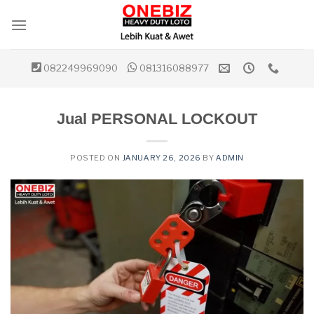
Skip
to
content
082249969090
081316088977
Jual PERSONAL LOCKOUT
POSTED ON
JANUARY 26, 2026
BY
ADMIN