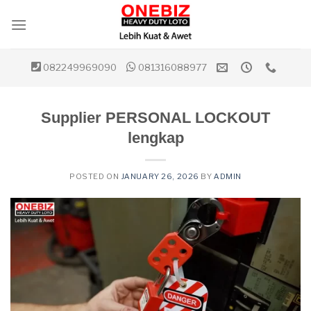
Skip
to
content
082249969090
081316088977
Supplier PERSONAL LOCKOUT
lengkap
POSTED ON
JANUARY 26, 2026
BY
ADMIN