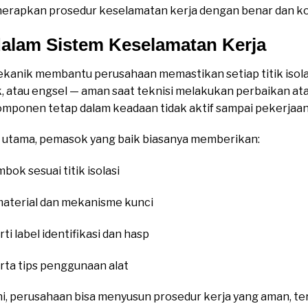
rapkan prosedur keselamatan kerja dengan benar dan ko
alam Sistem Keselamatan Kerja
anik membantu perusahaan memastikan setiap titik isola
, atau engsel — aman saat teknisi melakukan perbaikan ata
mponen tetap dalam keadaan tidak aktif sampai pekerjaan 
 utama, pemasok yang baik biasanya memberikan:
k sesuai titik isolasi
 material dan mekanisme kunci
i label identifikasi dan hasp
ta tips penggunaan alat
i, perusahaan bisa menyusun prosedur kerja yang aman, te