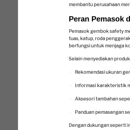
membantu perusahaan mene
Peran Pemasok d
Pemasok gembok safety mek
tuas, katup, roda penggerak
berfungsi untuk menjaga ko
Selain menyediakan produk
Rekomendasi ukuran gembo
Informasi karakteristik
Aksesori tambahan sepert
Panduan pemasangan ser
Dengan dukungan seperti in