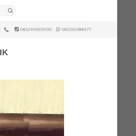
082249969090
081316088977
IK