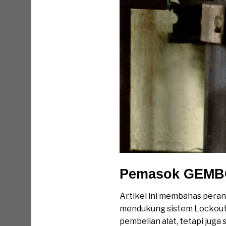
Pemasok GEMB
Artikel ini membahas pera
mendukung sistem Lockout 
pembelian alat, tetapi jug