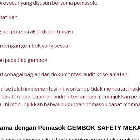
 prosedur yang disusun bersama pemasok:
matikan.
rpotensi aktif diidentifikasi.
nci dengan gembok yang sesuai.
pel pada tiap gembok.
t sebagai bagian dari dokumentasi audit keselamatan.
wal setelah implementasi ini, workshop tidak mencatat ins
idak terduga. Laporan audit internal juga menunjukkan p
Hal ini menunjukkan bahwa dukungan pemasok dapat memb
 Sama dengan Pemasok GEMBOK SAFETY MEKA
Pemasok menyediakan berbagai ukuran gembok untuk me