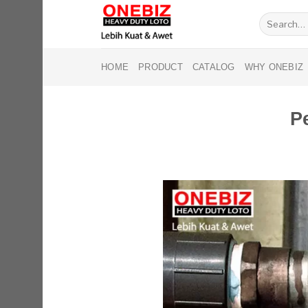
Skip
Search
to
for:
content
HOME
PRODUCT
CATALOG
WHY ONEBIZ
P