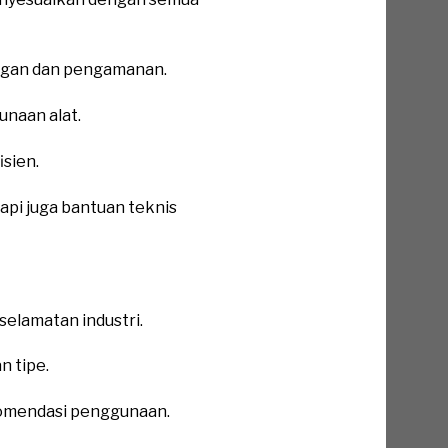
ngan dan pengamanan.
naan alat.
sien.
pi juga bantuan teknis
elamatan industri.
n tipe.
omendasi penggunaan.