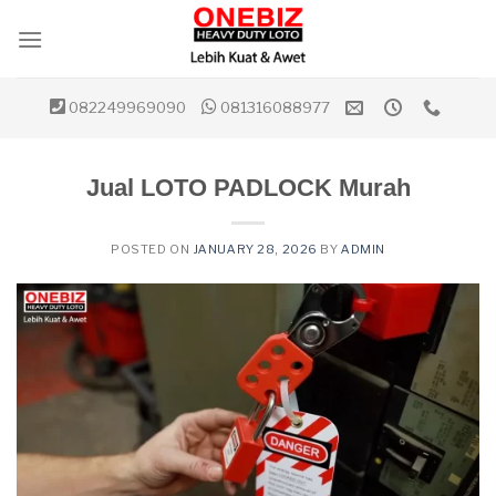
Skip
to
content
082249969090
081316088977
Jual LOTO PADLOCK Murah
POSTED ON
JANUARY 28, 2026
BY
ADMIN