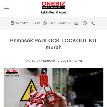
Skip
to
content
082249969090
081316088977
Pemasok PADLOCK LOCKOUT KIT
murah
POSTED ON
FEBRUARY 2, 2026
BY
ADMIN