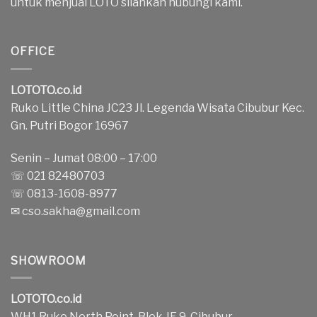
untuk menjual LOTO silahkan hubungi kami.
OFFICE
LOTOTO.co.id
Ruko Little China JC23 Jl. Legenda Wisata Cibubur Kec.
Gn. Putri Bogor 16967
Senin – Jumat 08:00 – 17:00
☏ 021 82480703
☏ 0813-1608-8977
✉
cso.sakha@gmail.com
SHOWROOM
LOTOTO.co.id
WH1 Ruko North Point, Blok JE 9, Cibubur