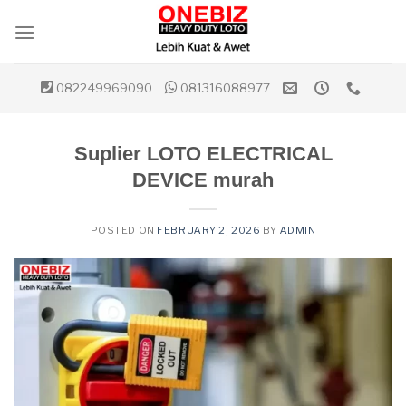
Skip
to
content
082249969090
081316088977
Suplier LOTO ELECTRICAL
DEVICE murah
POSTED ON
FEBRUARY 2, 2026
BY
ADMIN