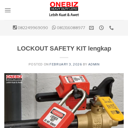
Skip
to
content
082249969090
081316088977
LOCKOUT SAFETY KIT lengkap
POSTED ON
FEBRUARY 3, 2026
BY
ADMIN