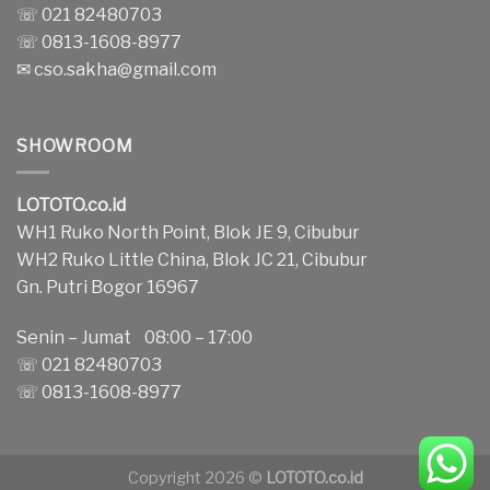
☏ 021 82480703
☏ 0813-1608-8977
✉
cso.sakha@gmail.com
SHOWROOM
LOTOTO.co.id
WH1 Ruko North Point, Blok JE 9, Cibubur
WH2 Ruko Little China, Blok JC 21, Cibubur
Gn. Putri Bogor 16967
Senin – Jumat 08:00 – 17:00
☏ 021 82480703
☏ 0813-1608-8977
Copyright 2026 ©
LOTOTO.co.id