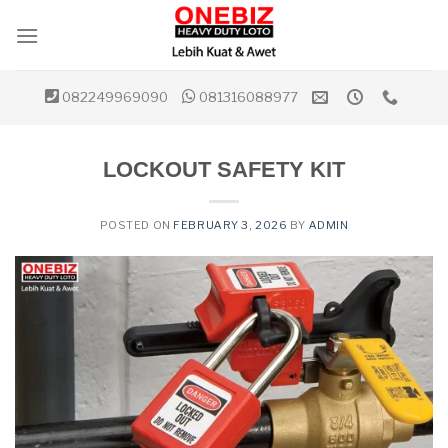
Skip
to
content
082249969090
081316088977
LOCKOUT SAFETY KIT
POSTED ON
FEBRUARY 3, 2026
BY
ADMIN