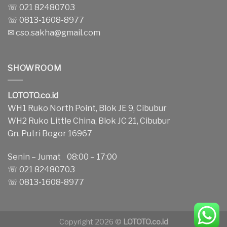
☏ 021 82480703
☏ 0813-1608-8977
✉
cso.sakha@gmail.com
SHOWROOM
LOTOTO.co.id
WH1 Ruko North Point, Blok JE 9, Cibubur
WH2 Ruko Little China, Blok JC 21, Cibubur
Gn. Putri Bogor 16967
Senin – Jumat 08:00 – 17:00
☏ 021 82480703
☏ 0813-1608-8977
Copyright 2026 ©
LOTOTO.co.id