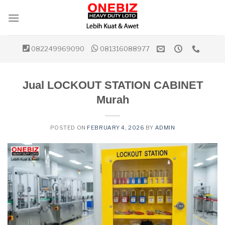
Skip
to
content
082249969090
081316088977
Jual LOCKOUT STATION CABINET
Murah
POSTED ON
FEBRUARY 4, 2026
BY
ADMIN