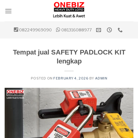
Skip
to
content
082249969090
081316088977
Tempat jual SAFETY PADLOCK KIT
lengkap
POSTED ON
FEBRUARY 4, 2026
BY
ADMIN