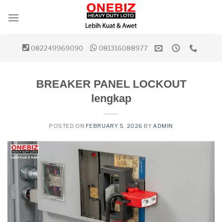
Skip
to
content
082249969090
081316088977
BREAKER PANEL LOCKOUT
lengkap
POSTED ON
FEBRUARY 5, 2026
BY
ADMIN