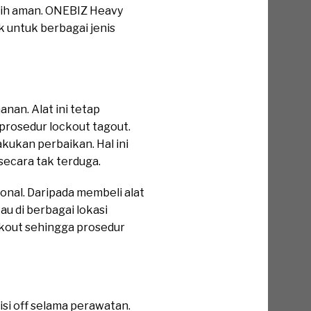
lebih aman. ONEBIZ Heavy
k untuk berbagai jenis
nan. Alat ini tetap
rosedur lockout tagout.
kukan perbaikan. Hal ini
 secara tak terduga.
nal. Daripada membeli alat
u di berbagai lokasi
ckout sehingga prosedur
si off selama perawatan.