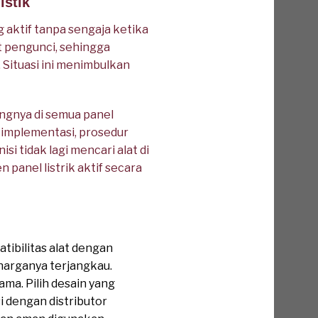
istik
g aktif tanpa sengaja ketika
t pengunci, sehingga
Situasi ini menimbulkan
gnya di semua panel
h implementasi, prosedur
si tidak lagi mencari alat di
 panel listrik aktif secara
ibilitas alat dengan
i harganya terjangkau.
ama. Pilih desain yang
i dengan distributor