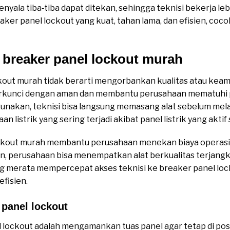
menyala tiba‑tiba dapat ditekan, sehingga teknisi bekerja 
er panel lockout yang kuat, tahan lama, dan efisien, coco
breaker panel lockout murah
out murah tidak berarti mengorbankan kualitas atau keama
terkunci dengan aman dan membantu perusahaan mematuhi p
unakan, teknisi bisa langsung memasang alat sebelum mela
 listrik yang sering terjadi akibat panel listrik yang aktif
lockout murah membantu perusahaan menekan biaya operasio
n, perusahaan bisa menempatkan alat berkualitas terjangka
 yang merata mempercepat akses teknisi ke breaker panel lo
efisien.
 panel lockout
 lockout adalah mengamankan tuas panel agar tetap di posi