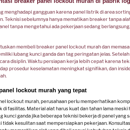
tasi breaker panel lockout murah di pabrik log
ng menghadapi gangguan karena panel listrik di area sortin
n. Teknisi sebelumnya hanya mematikan breaker tanpa ala
anel tanpa mengetahui ada pekerjaan sedang berlangsung. 
uskan membeli breaker panel lockout murah dan memasan
memiliki lubang kunci ganda dan tag peringatan jelas. Setela
cara disiplin. Waktu persiapan kerja lebih cepat karena tekni
adap prosedur keselamatan meningkat signifikan, dan insiden
gah.
panel lockout murah yang tepat
el lockout murah, perusahaan perlu memperhatikan kompat
k di fasilitas. Material alat harus kuat dan tahan lama mesk
g kunci ganda jika beberapa teknisi bekerja di panel yang s
i tidak kesulitan saat mempersiapkan pekerjaan. Konsultas