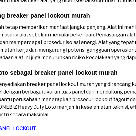
tu memastikan alat yang dibeli sesuai kebutuhan teknis 
ng breaker panel lockout murah
h tetap memberikan manfaat jangka panjang. Alat ini menin
asang alat sebelum memulai pekerjaan. Pemasangan alat di
dan mempercepat prosedur isolasi energi. Alat yang tep
atan kerja dan mengurangi potensi gangguan operasional a
radaan alat ini juga menurunkan risiko kecelakaan yang da
to sebagai breaker panel lockout murah
nyediakan breaker panel lockout murah yang dirancang ku
bel dengan berbagai ukuran tuas panel dan mendukung pem
mbantu perusahaan menerapkan prosedur lockout tagout den
ONEBIZ Heavy Duty Loto menjamin keselamatan teknisi, efis
stri secara maksimal.
PANEL LOCKOUT