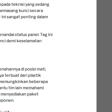
epada teknisi yang sedang
 memasang kunci secara
r ini sangat penting dalam
nandai status panel. Tag ini
unci demi keselamatan
nahannya di posisi mati,
 terbuat dari plastik
ci memungkinkan beberapa
antu tim lain memahami
ya menyediakan paket
mponen.