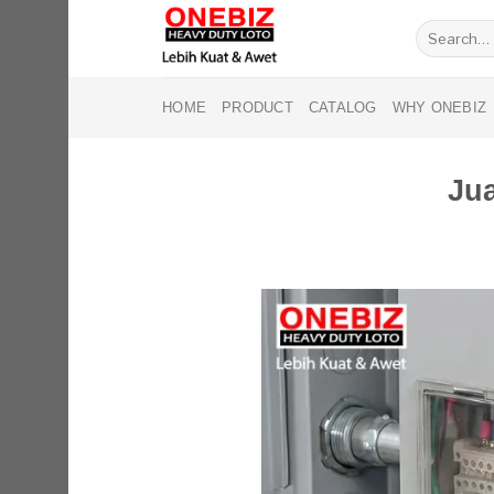
Skip
Search
to
for:
content
HOME
PRODUCT
CATALOG
WHY ONEBIZ
Ju