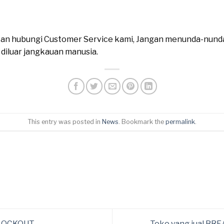
ahkan hubungi Customer Service kami, Jangan menunda-nund
n diluar jangkauan manusia.
This entry was posted in
News
. Bookmark the
permalink
.
 LOCKOUT
Toko yang jual B