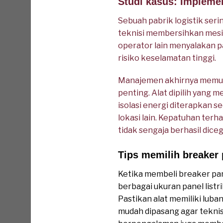
Studi kasus: Implemen
Sebuah pabrik logistik seri
teknisi membersihkan mesi
operator lain menyalakan p
risiko keselamatan tinggi.
Manajemen akhirnya memut
penting. Alat dipilih yang 
isolasi energi diterapkan se
lokasi lain. Kepatuhan terh
tidak sengaja berhasil dice
Tips memilih breaker 
Ketika membeli breaker pan
berbagai ukuran panel listri
Pastikan alat memiliki luban
mudah dipasang agar teknis