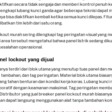
aktifkan secara tidak sengaja dan memberi kontrol penuh k
lengkapi lubang kunci ganda agar beberapa teknisi dapat
ya bisa diaktifkan kembali ketika semua kunci dilepas. Fitu
atkan tim lebih dari satu orang.
ockout murah sering dilengkapi tag peringatan visual yang me
 area tersebut mengetahui bahwa panel listrik sedang dik
esalahan operasional.
el lockout yang dijual
nya terdiri dari blok utama yang menutup tuas panel dan me
tambahan, dan tag peringatan. Material blok utama biasanya
 yang tahan benturan dan kondisi kerja keras. Lubang kun
laboratif dengan keamanan maksimal. Tag peringatan memb
 Distributor yang jual breaker panel lockout murah biasan
aan dapat langsung menggunakan alat tanpa tambahan ko