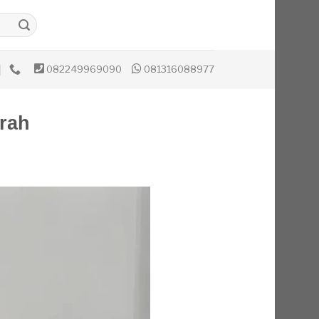
082249969090
081316088977
rah