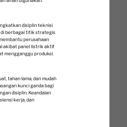
dan aman digunakan.
gkatkan disiplin teknisi
 berbagai titik strategis
at membantu perusahaan
kibat panel listrik aktif
pat mengganggu produksi.
at, tahan lama, dan mudah
asangan kunci ganda bagi
gan disiplin. Keandalan
iensi kerja, dan