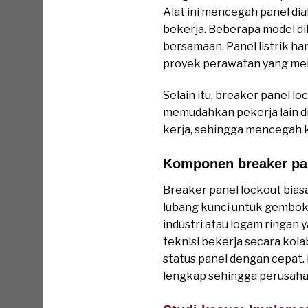
Alat ini mencegah panel di
bekerja. Beberapa model di
bersamaan. Panel listrik han
proyek perawatan yang melib
Selain itu, breaker panel l
memudahkan pekerja lain di
kerja, sehingga mencegah k
Komponen breaker pan
Breaker panel lockout biasa
lubang kunci untuk gembok 
industri atau logam ringan
teknisi bekerja secara ko
status panel dengan cepat.
lengkap sehingga perusah