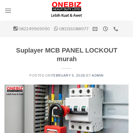
Skip
to
content
082249969090
081316088977
Suplayer MCB PANEL LOCKOUT
murah
POSTED ON
FEBRUARY 5, 2026
BY
ADMIN