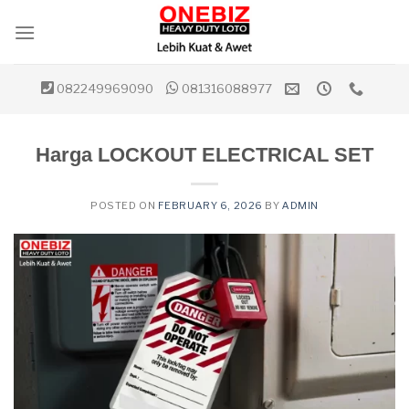
Skip
to
content
082249969090
081316088977
Harga LOCKOUT ELECTRICAL SET
POSTED ON
FEBRUARY 6, 2026
BY
ADMIN