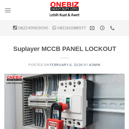
Skip
to
content
082249969090
081316088977
Suplayer MCCB PANEL LOCKOUT
POSTED ON
FEBRUARY 6, 2026
BY
ADMIN