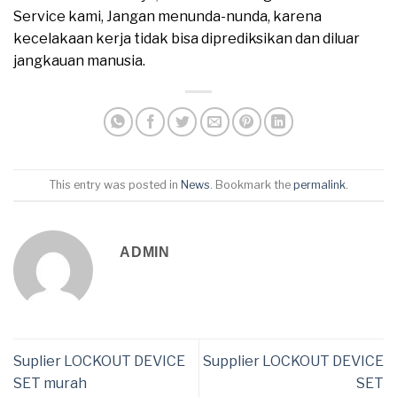
Service kami, Jangan menunda-nunda, karena
kecelakaan kerja tidak bisa diprediksikan dan diluar
jangkauan manusia.
This entry was posted in
News
. Bookmark the
permalink
.
ADMIN
Suplier LOCKOUT DEVICE
Supplier LOCKOUT DEVICE
SET murah
SET