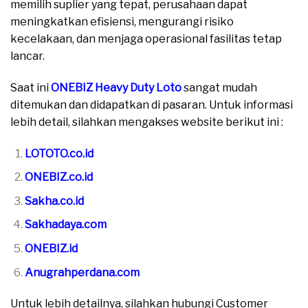
memilih suplier yang tepat, perusahaan dapat
meningkatkan efisiensi, mengurangi risiko
kecelakaan, dan menjaga operasional fasilitas tetap
lancar.
Saat ini
ONEBIZ Heavy Duty Loto
sangat mudah
ditemukan dan didapatkan di pasaran. Untuk informasi
lebih detail, silahkan mengakses website berikut ini :
LOTOTO.co.id
ONEBIZ.co.id
Sakha.co.id
Sakhadaya.com
ONEBIZ.id
Anugrahperdana.com
Untuk lebih detailnya, silahkan hubungi Customer