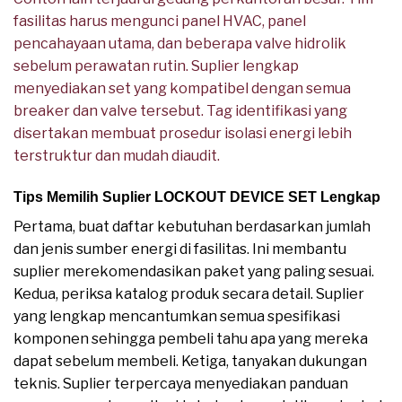
fasilitas harus mengunci panel HVAC, panel
pencahayaan utama, dan beberapa valve hidrolik
sebelum perawatan rutin. Suplier lengkap
menyediakan set yang kompatibel dengan semua
breaker dan valve tersebut. Tag identifikasi yang
disertakan membuat prosedur isolasi energi lebih
terstruktur dan mudah diaudit.
Tips Memilih Suplier LOCKOUT DEVICE SET Lengkap
Pertama, buat daftar kebutuhan berdasarkan jumlah
dan jenis sumber energi di fasilitas. Ini membantu
suplier merekomendasikan paket yang paling sesuai.
Kedua, periksa katalog produk secara detail. Suplier
yang lengkap mencantumkan semua spesifikasi
komponen sehingga pembeli tahu apa yang mereka
dapat sebelum membeli.
Ketiga, tanyakan dukungan
teknis. Suplier terpercaya menyediakan panduan