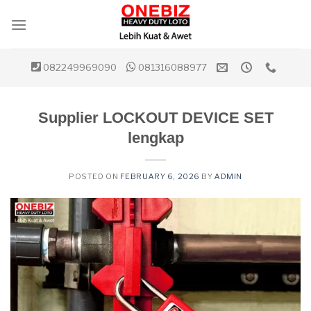
Skip
to
content
082249969090
081316088977
Supplier LOCKOUT DEVICE SET
lengkap
POSTED ON
FEBRUARY 6, 2026
BY
ADMIN