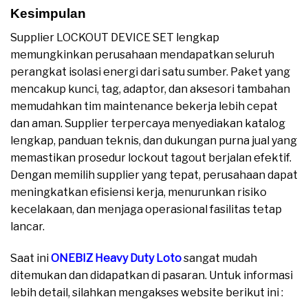
Kesimpulan
Supplier LOCKOUT DEVICE SET lengkap
memungkinkan perusahaan mendapatkan seluruh
perangkat isolasi energi dari satu sumber. Paket yang
mencakup kunci, tag, adaptor, dan aksesori tambahan
memudahkan tim maintenance bekerja lebih cepat
dan aman. Supplier terpercaya menyediakan katalog
lengkap, panduan teknis, dan dukungan purna jual yang
memastikan prosedur lockout tagout berjalan efektif.
Dengan memilih supplier yang tepat, perusahaan dapat
meningkatkan efisiensi kerja, menurunkan risiko
kecelakaan, dan menjaga operasional fasilitas tetap
lancar.
Saat ini
ONEBIZ Heavy Duty Loto
sangat mudah
ditemukan dan didapatkan di pasaran. Untuk informasi
lebih detail, silahkan mengakses website berikut ini :