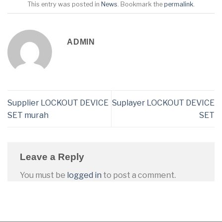
This entry was posted in
News
. Bookmark the
permalink
.
ADMIN
Supplier LOCKOUT DEVICE
Suplayer LOCKOUT DEVICE
SET murah
SET
Leave a Reply
You must be
logged in
to post a comment.