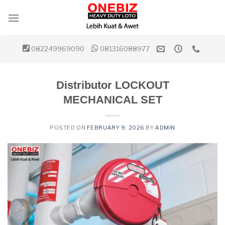
Skip
to
content
082249969090
081316088977
Distributor LOCKOUT
MECHANICAL SET
POSTED ON
FEBRUARY 9, 2026
BY
ADMIN