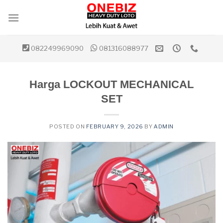
Skip
to
content
082249969090
081316088977
Harga LOCKOUT MECHANICAL
SET
POSTED ON
FEBRUARY 9, 2026
BY
ADMIN