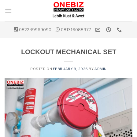
Skip
to
content
082249969090
081316088977
LOCKOUT MECHANICAL SET
POSTED ON
FEBRUARY 9, 2026
BY
ADMIN