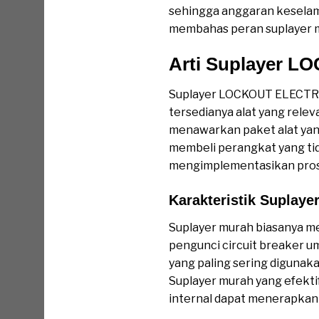
sehingga anggaran keselama
membahas peran suplayer mu
Arti Suplayer 
Suplayer LOCKOUT ELECTRIC
tersedianya alat yang releva
menawarkan paket alat yang
membeli perangkat yang ti
mengimplementasikan prose
Karakteristik Supla
Suplayer murah biasanya men
pengunci circuit breaker um
yang paling sering digunakan
Suplayer murah yang efekt
internal dapat menerapkan 