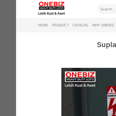
Skip
Search
to
for:
content
HOME
PRODUCT
CATALOG
WHY ONEBIZ
Supl