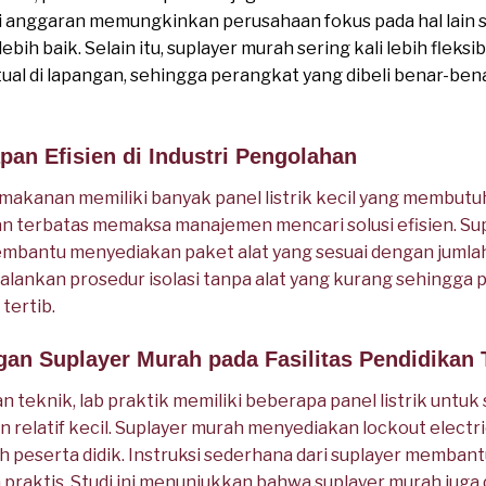
si anggaran memungkinkan perusahaan fokus pada hal lain s
bih baik. Selain itu, suplayer murah sering kali lebih flek
ual di lapangan, sehingga perangkat yang dibeli benar-ben
pan Efisien di Industri Pengolahan
akanan memiliki banyak panel listrik kecil yang membutuh
an terbatas memaksa manajemen mencari solusi efisien. S
ntu menyediakan paket alat yang sesuai dengan jumlah tit
jalankan prosedur isolasi tanpa alat yang kurang sehingga 
tertib.
gan Suplayer Murah pada Fasilitas Pendidikan 
an teknik, lab praktik memiliki beberapa panel listrik untu
 relatif kecil. Suplayer murah menyediakan lockout electr
h peserta didik. Instruksi sederhana dari suplayer memban
ra praktis. Studi ini menunjukkan bahwa suplayer murah jug