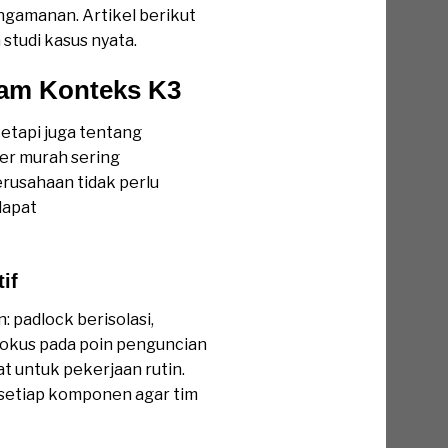
ngamanan. Artikel berikut
studi kasus nyata.
am Konteks K3
etapi juga tentang
ayer murah sering
rusahaan tidak perlu
dapat
if
 padlock berisolasi,
i fokus pada poin penguncian
at untuk pekerjaan rutin.
 setiap komponen agar tim