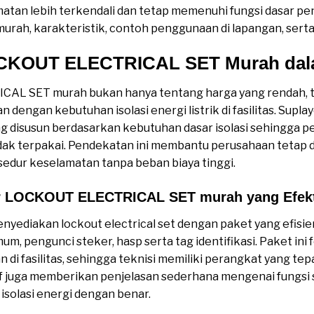
tan lebih terkendali dan tetap memenuhi fungsi dasar pe
rah, karakteristik, contoh penggunaan di lapangan, serta 
LOCKOUT ELECTRICAL SET Murah dal
AL SET murah bukan hanya tentang harga yang rendah, t
n dengan kebutuhan isolasi energi listrik di fasilitas. Supl
 disusun berdasarkan kebutuhan dasar isolasi sehingga pe
dak terpakai. Pendekatan ini membantu perusahaan tetap 
dur keselamatan tanpa beban biaya tinggi.
yer LOCKOUT ELECTRICAL SET murah yang Efekt
yediakan lockout electrical set dengan paket yang efisien:
um, pengunci steker, hasp serta tag identifikasi. Paket in
 di fasilitas, sehingga teknisi memiliki perangkat yang tep
if juga memberikan penjelasan sederhana mengenai fungsi
isolasi energi dengan benar.