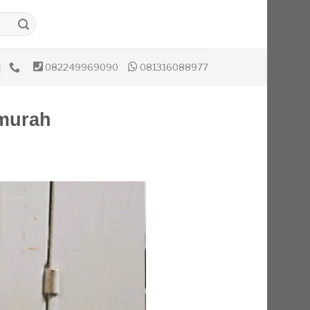
082249969090
081316088977
murah