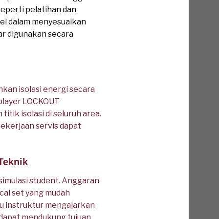
eperti pelatihan dan
sibel dalam menyesuaikan
ar digunakan secara
kan isolasi energi secara
uplayer LOCKOUT
ik isolasi di seluruh area.
pekerjaan servis dapat
Teknik
k simulasi student. Anggaran
ical set yang mudah
tu instruktur mengajarkan
a dapat mendukung tujuan