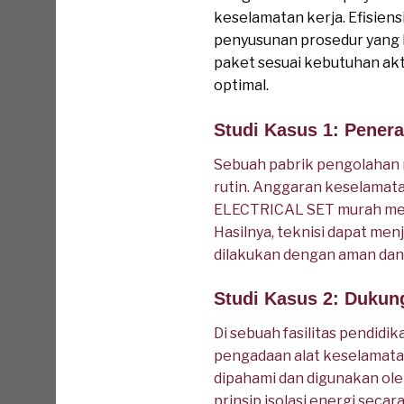
keselamatan kerja. Efisien
penyusunan prosedur yang le
paket sesuai kebutuhan akt
optimal.
Studi Kasus 1: Penera
Sebuah pabrik pengolahan m
rutin. Anggaran keselamat
ELECTRICAL SET murah memba
Hasilnya, teknisi dapat men
dilakukan dengan aman dan 
Studi Kasus 2: Dukun
Di sebuah fasilitas pendidik
pengadaan alat keselamatan
dipahami dan digunakan ole
prinsip isolasi energi seca