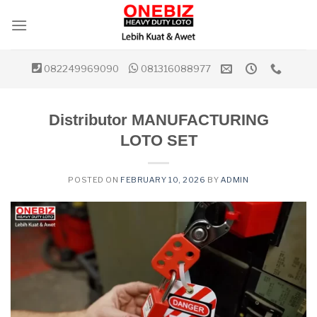
Skip
to
content
082249969090
081316088977
Distributor MANUFACTURING
LOTO SET
POSTED ON
FEBRUARY 10, 2026
BY
ADMIN