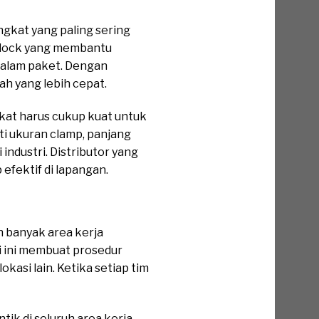
 SET Murah
gkat yang paling sering
r lock yang membantu
dalam paket. Dengan
ah yang lebih cepat.
gkat harus cukup kuat untuk
rti ukuran clamp, panjang
industri. Distributor yang
efektif di lapangan.
SET Murah
 banyak area kerja
si ini membuat prosedur
okasi lain. Ketika setiap tim
tik di seluruh area kerja,