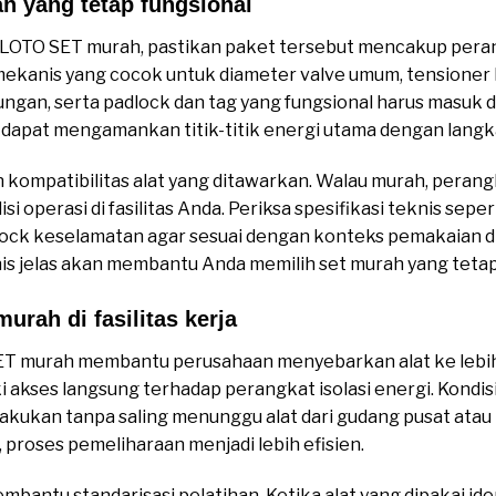
ah yang tetap fungsional
Jual OIL & GAS LOTO
 LOTO SET murah, pastikan paket tersebut mencakup peran
 mekanis yang cocok untuk diameter valve umum, tensione
gan, serta padlock dan tag yang fungsional harus masuk 
i dapat mengamankan titik-titik energi utama dengan langk
an kompatibilitas alat yang ditawarkan. Walau murah, peran
 operasi di fasilitas Anda. Periksa spesifikasi teknis sepe
dlock keselamatan agar sesuai dengan konteks pemakaian di 
s jelas akan membantu Anda memilih set murah yang tetap 
urah di fasilitas kerja
Jual OIL & GAS LOTO 
ET murah membantu perusahaan menyebarkan alat ke lebih
i akses langsung terhadap perangkat isolasi energi. Kondi
ilakukan tanpa saling menunggu alat dari gudang pusat atau l
, proses pemeliharaan menjadi lebih efisien.
embantu standarisasi pelatihan. Ketika alat yang dipakai iden