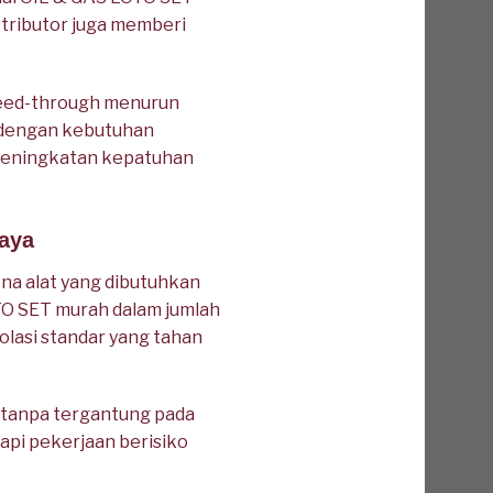
stributor juga memberi
bleed-through menurun
i dengan kebutuhan
 peningkatan kepatuhan
iaya
ena alat yang dibutuhkan
O SET murah dalam jumlah
solasi standar yang tahan
n tanpa tergantung pada
api pekerjaan berisiko