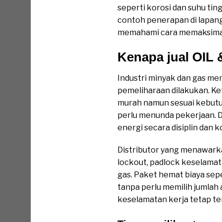
seperti korosi dan suhu tin
contoh penerapan di lapang
memahami cara memaksimal
Kenapa jual OIL
Industri minyak dan gas mem
pemeliharaan dilakukan. Ke
murah namun sesuai kebut
perlu menunda pekerjaan. D
energi secara disiplin dan k
Distributor yang menawark
lockout, padlock keselamata
gas. Paket hemat biaya sep
tanpa perlu memilih jumlah 
keselamatan kerja tetap te