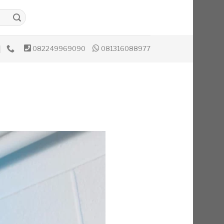
082249969090
081316088977