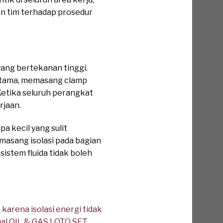
an tim terhadap prosedur
yang bertekanan tinggi.
 utama, memasang clamp
 Ketika seluruh perangkat
rjaan.
a kecil yang sulit
masang isolasi pada bagian
istem fluida tidak boleh
arena isolasi energi tidak
ual OIL & GAS LOTO SET