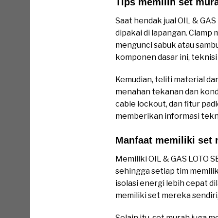
Tips memilih set mur
Saat hendak jual OIL & GAS
dipakai di lapangan. Clamp
mengunci sabuk atau sambun
komponen dasar ini, teknis
Kemudian, teliti material d
menahan tekanan dan kondisi
cable lockout, dan fitur pa
memberikan informasi tekni
Manfaat memiliki set m
Memiliki OIL & GAS LOTO S
sehingga setiap tim memilik
isolasi energi lebih cepat d
memiliki set mereka sendiri
Selain itu, set murah juga m