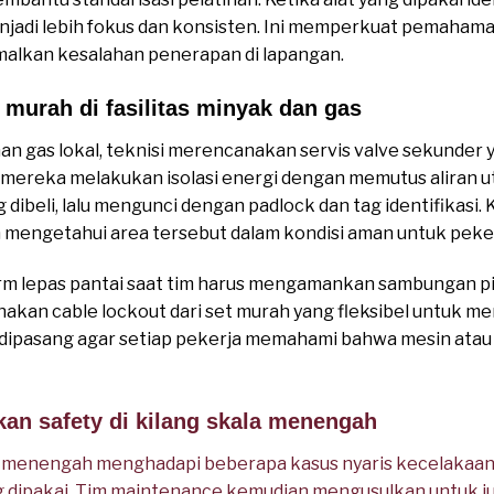
enjadi lebih fokus dan konsisten. Ini memperkuat pemaham
imalkan kesalahan penerapan di lapangan.
murah di fasilitas minyak dan gas
han gas lokal, teknisi merencanakan servis valve sekunder 
, mereka melakukan isolasi energi dengan memutus aliran
 dibeli, lalu mengunci dengan padlock dan tag identifikasi.
in mengetahui area tersebut dalam kondisi aman untuk peke
form lepas pantai saat tim harus mengamankan sambungan pip
kan cable lockout dari set murah yang fleksibel untuk me
dipasang agar setiap pekerja memahami bahwa mesin atau s
kan safety di kilang skala menengah
 menengah menghadapi beberapa kasus nyaris kecelakaan k
ng dipakai. Tim maintenance kemudian mengusulkan untuk j