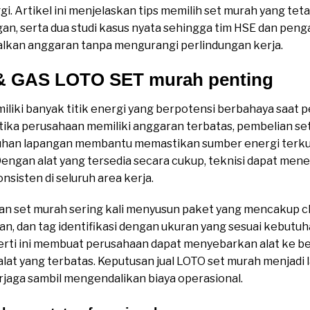
ggi. Artikel ini menjelaskan tips memilih set murah yang tet
an, serta dua studi kasus nyata sehingga tim HSE dan pen
kan anggaran tanpa mengurangi perlindungan kerja.
 & GAS LOTO SET murah penting
iliki banyak titik energi yang berpotensi berbahaya saat 
tika perusahaan memiliki anggaran terbatas, pembelian se
uhan lapangan membantu memastikan sumber energi terku
engan alat yang tersedia secara cukup, teknisi dapat mene
onsisten di seluruh area kerja.
an set murah sering kali menyusun paket yang mencakup c
n, dan tag identifikasi dengan ukuran yang sesuai kebutuha
erti ini membuat perusahaan dapat menyebarkan alat ke be
alat yang terbatas. Keputusan jual LOTO set murah menjadi 
rjaga sambil mengendalikan biaya operasional.