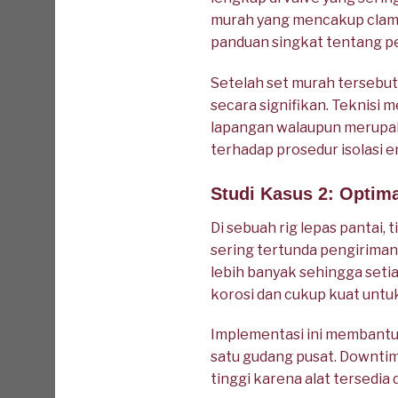
murah yang mencakup clamp,
panduan singkat tentang p
Setelah set murah tersebut
secara signifikan. Teknisi
lapangan walaupun merupak
terhadap prosedur isolasi e
Studi Kasus 2: Optima
Di sebuah rig lepas pantai
sering tertunda pengirima
lebih banyak sehingga setia
korosi dan cukup kuat untuk
Implementasi ini membantu 
satu gudang pusat. Downtim
tinggi karena alat tersedia di