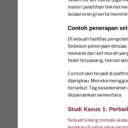
materi pelatihan teknisi m
isolasi energi serta memin
Contoh penerapan set 
Di sebuah fasilitas pengola
Sebelum pekerjaan dimulai
mekanis dari set murah yang
telah terpasang, teknisi la
Contoh lain terjadi di plat
dijangkau. Mereka mengguna
tersebut. Tag keselamatan 
dioperasikan sementara.
Studi Kasus 1: Perbai
Sebuah kilang minyak skala
lengkap di valve yang seri